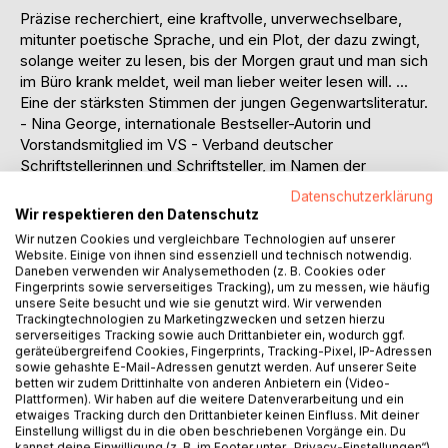
Präzise recherchiert, eine kraftvolle, unverwechselbare,
mitunter poetische Sprache, und ein Plot, der dazu zwingt,
solange weiter zu lesen, bis der Morgen graut und man sich
im Büro krank meldet, weil man lieber weiter lesen will. ...
Eine der stärksten Stimmen der jungen Gegenwartsliteratur.
- Nina George, internationale Bestseller-Autorin und
Vorstandsmitglied im VS - Verband deutscher
Schriftstellerinnen und Schriftsteller, im Namen der
Fachjury DSPP2018
Datenschutzerklärung
Wir respektieren den Datenschutz
Ein Teil unserer Geschichte ...
Wir nutzen Cookies und vergleichbare Technologien auf unserer
Wir können aus ihr lernen, uns aber auch einfach grandios
Website. Einige von ihnen sind essenziell und technisch notwendig.
unterhalten lassen, und die Autorin hat hier die perfekte
Daneben verwenden wir Analysemethoden (z. B. Cookies oder
Fingerprints sowie serverseitiges Tracking), um zu messen, wie häufig
Mischung gefunden! - Karla Paul, Literaturempfehlungen
unsere Seite besucht und wie sie genutzt wird. Wir verwenden
ARD Buffet Das Erste
Trackingtechnologien zu Marketingzwecken und setzen hierzu
serverseitiges Tracking sowie auch Drittanbieter ein, wodurch ggf.
geräteübergreifend Cookies, Fingerprints, Tracking-Pixel, IP-Adressen
1268 nach Christus: Unter Konradins Herrschaft könnte eine
sowie gehashte E-Mail-Adressen genutzt werden. Auf unserer Seite
neue Zeit anbrechen im Heiligen Römischen Reich. Der
betten wir zudem Drittinhalte von anderen Anbietern ein (Video-
Sechzehnjährige ist ein begnadeter Stratege. Dem
Plattformen). Wir haben auf die weitere Datenverarbeitung und ein
etwaiges Tracking durch den Drittanbieter keinen Einfluss. Mit deiner
Löwenwappen seiner Familie folgen viele, darunter das
Einstellung willigst du in die oben beschriebenen Vorgänge ein. Du
Volk mit seinem alten Glauben. Die Anhänger des
kannst deine Einwilligung (z. B. im Footer unter „Privacy-Einstellungen“)