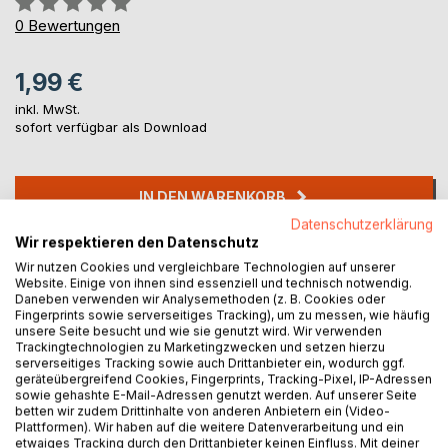
0%
0
Bewertungen
1,99 €
inkl. MwSt.
sofort verfügbar als Download
IN DEN WARENKORB
Datenschutzerklärung
Wir respektieren den Datenschutz
Auf die Merkliste
Wir nutzen Cookies und vergleichbare Technologien auf unserer
Titel bewerten
Website. Einige von ihnen sind essenziell und technisch notwendig.
Daneben verwenden wir Analysemethoden (z. B. Cookies oder
Fingerprints sowie serverseitiges Tracking), um zu messen, wie häufig
unsere Seite besucht und wie sie genutzt wird. Wir verwenden
Trackingtechnologien zu Marketingzwecken und setzen hierzu
serverseitiges Tracking sowie auch Drittanbieter ein, wodurch ggf.
geräteübergreifend Cookies, Fingerprints, Tracking-Pixel, IP-Adressen
sowie gehashte E-Mail-Adressen genutzt werden. Auf unserer Seite
betten wir zudem Drittinhalte von anderen Anbietern ein (Video-
BESCHREIBUNG
Plattformen). Wir haben auf die weitere Datenverarbeitung und ein
etwaiges Tracking durch den Drittanbieter keinen Einfluss. Mit deiner