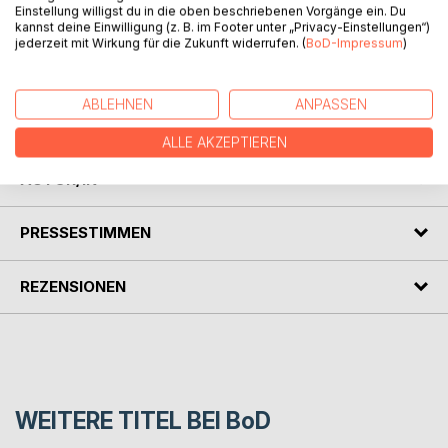
Einstellung willigst du in die oben beschriebenen Vorgänge ein. Du
kannst deine Einwilligung (z. B. im Footer unter „Privacy-Einstellungen“)
In this book you will learn everything you need to know
jederzeit mit Wirkung für die Zukunft widerrufen. (
BoD-Impressum
)
about tinnitus. What treatments are there for tinnitus?
Where can I find help with tinnitus? Where does the ringing
in the ear come from with tinnitus? What tinnitus therapies
ABLEHNEN
ANPASSEN
are there ? We follow the trail of tinnitus.
ALLE AKZEPTIEREN
AUTOR/IN
PRESSESTIMMEN
REZENSIONEN
WEITERE TITEL BEI
BoD