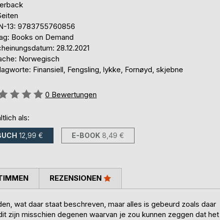
erback
Seiten
N-13: 9783755760856
lag: Books on Demand
cheinungsdatum: 28.12.2021
ache: Norwegisch
agworte: Finansiell, Fengsling, lykke, Fornøyd, skjebne
ertung::
0
Bewertungen
ltlich als:
BUCH
12,99 €
E-BOOK
8,49 €
TIMMEN
REZENSIONEN
den, wat daar staat beschreven, maar alles is gebeurd zoals daar
n dit zijn misschien degenen waarvan je zou kunnen zeggen dat het