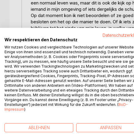
een normaal leven was, maar dit is ook de kijk op 
iemand in mijn omgeving of iets dergelijks de schu
Op dat moment kon ik niet beoordelen of ze goed 
besloten om het op die manier te doen. Of ik iets
bijblijven tot het einde van mijn leven, in welke 
karaktermoord om misschien zijn carrière een impuls
Datenschutzerk
Wir respektieren den Datenschutz
waren doorgegeven van financiën aan justitie, had 
reden zou worden vastgesteld dat ik me schuldig 
Wir nutzen Cookies und vergleichbare Technologien auf unserer Website
Einige von ihnen sind essenziell und technisch notwendig. Daneben ver
overtuigd dat ik tot het einde van mijn leven onsch
wir Analysemethoden (z. B. Cookies oder Fingerprints sowie serverseitig
aanpak. Je mag nu denken wat je wilt, ik heb voo
Tracking), um zu messen, wie häufig unsere Seite besucht und wie sie ge
misschien niet leven. Ik kan niet per se antwoorde
wird. Wir verwenden Trackingtechnologien zu Marketingzwecken und se
hierzu serverseitiges Tracking sowie auch Drittanbieter ein, wodurch ggf.
dat dat een heel persoonlijk standpunt is. Ik ben b
geräteübergreifend Cookies, Fingerprints, Tracking-Pixel, IP-Adressen s
tegenstelling tot wat ik al heb mogen meemaken, aa
gehashte E-Mail-Adressen genutzt werden. Auf unserer Seite betten wir
kunnen komen die me al meer dan 3 decennia verge
Drittinhalte von anderen Anbietern ein (Video-Plattformen). Wir haben auf
hogere macht of was het dat ik dichter bij zelfmoo
weitere Datenverarbeitung und ein etwaiges Tracking durch den Drittanbi
keinen Einfluss. Mit deiner Einstellung willigst du in die oben beschriebe
niet aan twijfelen. Misschien is het hele ding dat i
Vorgänge ein. Du kannst deine Einwilligung (z. B. im Footer unter „Privacy-
Maar dat betekent niet dat ik veroordeel wat ik 
Einstellungen“) jederzeit mit Wirkung für die Zukunft widerrufen. (
BoD-
decennia van ons leven zijn er zeker ook mooie 
Impressum
)
geboorte van mijn zoon. Oordeel zelf of dit besta
ABLEHNEN
ANPASSEN