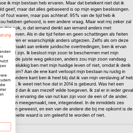
hoe ik mijn bestaan heb ervaren. Maar dat betekent niet dat ik
ld geef, maar dat alles gebaseerd is op mijn eigen beslissingen.
of fout waren, maar pas achteraf. 95% van de tijd heb ik
 zou hebben gehoord, is een andere vraag. Maar wat mij zeker zal
vorm dan ook, is dat iemand denkt aan iemand anders met
 te geven. Als in die tijd feiten en geen schattingen als feiten
lärung
mijn leven er waarschijnlijk anders uitgezien. Zelfs als om deze
heb gemaakt aan enkele juridische overtredingen, ben ik ervan
.
wenden
uldig zal zijn. Ik besloot mijn zoon te beschermen met mijn
es
r mezelf de juiste weg gekozen, anders zou mijn zoon vandaag
nutzt
n of ik gelukkig ben met mijn huidige leven of niet, omdat ik denk
tzen
lij. Waarom? Aan de ene kant verloopt mijn bestaan nu rustig in
owie
n de andere kant ben ik heel blij dat ik van mijn verslaving af he
 zudem
zelde. Ik weet niet hoe dat in 2014 is gebeurd. Was het een
 die
rd stond dan ik aan mezelf wilde toegeven. Ik zal er in ieder geva
eter
nen
k geef een ervaring die van nut kan zijn voor de een of de ander.
zou hebben meegemaakt, nee, integendeel. In de inmiddels zes
momenten geweest, en een van de andere die bij me opkomt is de
an de moeite waard is om geleefd te worden of niet.