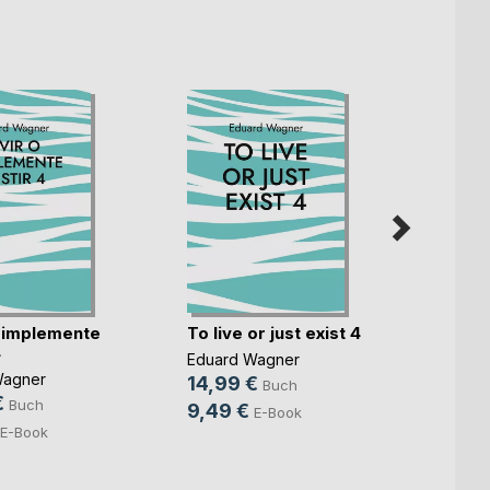
 simplemente
To live or just exist 4
Bizitz
4
existi
Eduard Wagner
Wagner
Eduar
14,99 €
Buch
€
14,9
Buch
9,49 €
E-Book
9,49
E-Book