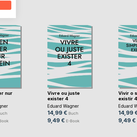
D
r nur
Vivre ou juste
Vivir o
exister 4
existir 
gner
Eduard Wagner
Eduard 
14,99 €
14,99 
uch
Buch
9,49 €
9,49 €
Book
E-Book