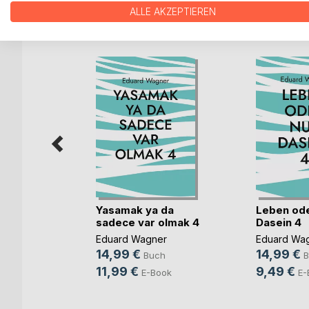
ALLE AKZEPTIEREN
WEITERE TITEL BEI
Bo
Yasamak ya da
Leben ode
nte
sadece var olmak 4
Dasein 4
Eduard Wagner
Eduard Wa
er
14,99 €
14,99 €
Buch
B
h
11,99 €
9,49 €
E-Book
E-
ok