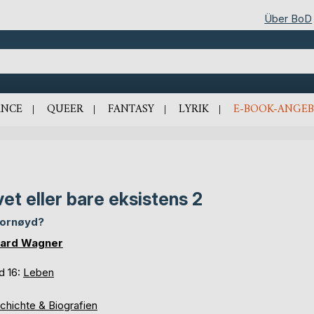
Über BoD
NCE
QUEER
FANTASY
LYRIK
E-BOOK-ANGEB
vet eller bare eksistens 2
fornøyd?
ard Wagner
d 16:
Leben
chichte & Biografien