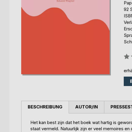
Pap
92 
ISB
Ver
Ers
Spr
Schl
Bew
0%
erhä
BESCHREIBUNG
AUTOR/IN
PRESSES
Het kan best zijn dat het boek wat hartig is gewor
staat vermeld. Natuurlijk zijn er veel memoires e