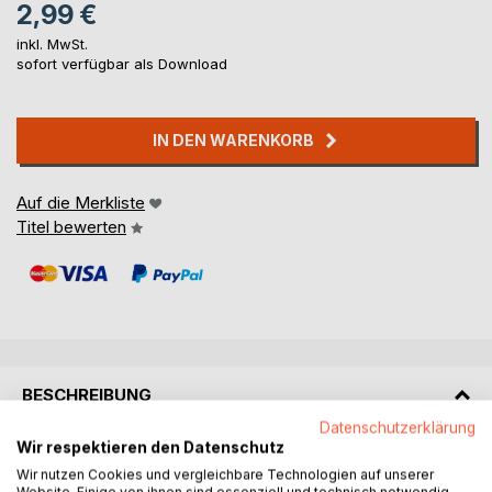
2,99 €
inkl. MwSt.
sofort verfügbar als Download
IN DEN WARENKORB
Auf die Merkliste
Titel bewerten
BESCHREIBUNG
Datenschutzerklärung
Wir respektieren den Datenschutz
Those unfamiliar with modern alchemical criticism, even if
Wir nutzen Cookies und vergleichbare Technologien auf unserer
they have some acquaintance with the mystical labyrinth of