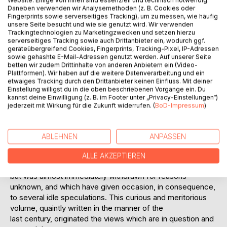
Website. Einige von ihnen sind essenziell und technisch notwendig.
the turba philosophorum , will probably learn with
Daneben verwenden wir Analysemethoden (z. B. Cookies oder
astonishment that the opinions of competent judges are
Fingerprints sowie serverseitiges Tracking), um zu messen, wie häufig
unsere Seite besucht und wie sie genutzt wird. Wir verwenden
divided not only upon the methods of the mysterious
Trackingtechnologien zu Marketingzwecken und setzen hierzu
Hermetic science, but upon the object of alchemy itself.
serverseitiges Tracking sowie auch Drittanbieter ein, wodurch ggf.
That it is concerned with transmutation is granted, but with
geräteübergreifend Cookies, Fingerprints, Tracking-Pixel, IP-Adressen
sowie gehashte E-Mail-Adressen genutzt werden. Auf unserer Seite
the transmutation of metals, or of any physical substance,
betten wir zudem Drittinhalte von anderen Anbietern ein (Video-
into material gold, is strenuously denied by a select section
Plattformen). Wir haben auf die weitere Datenverarbeitung und ein
of reputable students of occultism. The transcendental
etwaiges Tracking durch den Drittanbieter keinen Einfluss. Mit deiner
Einstellung willigst du in die oben beschriebenen Vorgänge ein. Du
theory of alchemy which they expound is steadily gaining
kannst deine Einwilligung (z. B. im Footer unter „Privacy-Einstellungen“)
favour, though the two text-books which at present
jederzeit mit Wirkung für die Zukunft widerrufen. (
BoD-Impressum
)
represent it are both out of print and both exceedingly
scarce.
In the year 1850 "A Suggestive Inquiry concerning the
ABLEHNEN
ANPASSEN
Hermetic Mystery and Alchemy, being an attempt to
recover the Ancient Experiment of Nature," was published
ALLE AKZEPTIEREN
anonymously in London by a lady of high intellectual gifts,
but was almost immediately withdrawn for reasons
unknown, and which have given occasion, in consequence,
to several idle speculations. This curious and meritorious
volume, quaintly written in the manner of the
last century, originated the views which are in question and