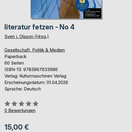
literatur fetzen - No 4
Sven j. Olsson (Hrsg.)
Gesellschaft, Politik & Medien
Paperback
60 Seiten
ISBN-13: 9783967633986
Verlag: Kulturmaschinen Verlag
Erscheinungsdatum: 01.04.2026
Sprache: Deutsch
Bewertung::
0%
0
Bewertungen
15,00 €