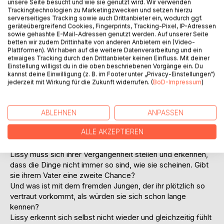
unsere Seite besucht und wie sie genutzt wird. Wir verwenden
Andrea nimmt in diesem Schuljahr für längere Zeit an einem
Trackingtechnologien zu Marketingzwecken und setzen hierzu
Schüleraustausch mit Paris teil.
serverseitiges Tracking sowie auch Drittanbieter ein, wodurch ggf.
geräteübergreifend Cookies, Fingerprints, Tracking-Pixel, IP-Adressen
Also ist für Lissy nichts naheliegender als ihre Familie von
sowie gehashte E-Mail-Adressen genutzt werden. Auf unserer Seite
einer Reise nach Paris zu überzeugen...
betten wir zudem Drittinhalte von anderen Anbietern ein (Video-
Plattformen). Wir haben auf die weitere Datenverarbeitung und ein
etwaiges Tracking durch den Drittanbieter keinen Einfluss. Mit deiner
Lissys große Pläne und Erwartungen werden in Paris
Einstellung willigst du in die oben beschriebenen Vorgänge ein. Du
zunächst auf eine harte Probe gestellt und sie erfährt, dass
kannst deine Einwilligung (z. B. im Footer unter „Privacy-Einstellungen“)
nicht alles im Leben so läuft, wie sie es sich vorgestellt hat.
jederzeit mit Wirkung für die Zukunft widerrufen. (
BoD-Impressum
)
Dafür geschehen jedoch ganz unerwartete Ereignisse, die
mit einem Jungen zu tun haben und Lissy völlig aus der
Bahn werfen.
ABLEHNEN
ANPASSEN
Zu allem Überfluss taucht nach all den Jahren auch noch
ALLE AKZEPTIEREN
Lissys Vater Egon in Paris auf und das Familienchaos ist
perfekt.
Lissy muss sich ihrer Vergangenheit stellen und erkennen,
dass die Dinge nicht immer so sind, wie sie scheinen. Gibt
sie ihrem Vater eine zweite Chance?
Und was ist mit dem fremden Jungen, der ihr plötzlich so
vertraut vorkommt, als würden sie sich schon lange
kennen?
Lissy erkennt sich selbst nicht wieder und gleichzeitig fühlt