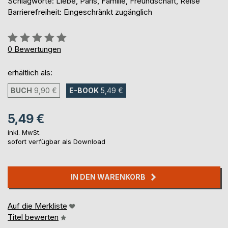
Schlagworte: Liebe, Paris, Familie, Freundschaft, Reise
Barrierefreiheit: Eingeschränkt zugänglich
Bewertung::
0%
0
Bewertungen
erhältlich als:
BUCH
9,90 €
E-BOOK
5,49 €
5,49 €
inkl. MwSt.
sofort verfügbar als Download
IN DEN WARENKORB
Auf die Merkliste
Titel bewerten