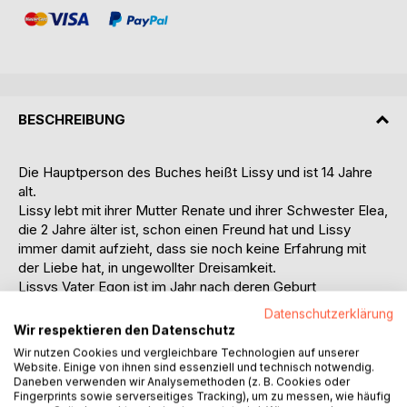
BESCHREIBUNG
Die Hauptperson des Buches heißt Lissy und ist 14 Jahre
alt.
Lissy lebt mit ihrer Mutter Renate und ihrer Schwester Elea,
die 2 Jahre älter ist, schon einen Freund hat und Lissy
immer damit aufzieht, dass sie noch keine Erfahrung mit
der Liebe hat, in ungewollter Dreisamkeit.
Lissys Vater Egon ist im Jahr nach deren Geburt
verschwunden und hat seitdem nichts mehr von sich hören
Datenschutzerklärung
lassen. Renate schweigt sich über das Geschehen aus.
Wir respektieren den Datenschutz
Über seine Bilder an den Wänden, er ist Fotograf, bleibt der
Wir nutzen Cookies und vergleichbare Technologien auf unserer
Vater präsent.
Website. Einige von ihnen sind essenziell und technisch notwendig.
Lissy hat eine beste Freundin, die ihr auch im größten
Daneben verwenden wir Analysemethoden (z. B. Cookies oder
Fingerprints sowie serverseitiges Tracking), um zu messen, wie häufig
Familienchaos zur Seite steht: Andrea. Der Haken ist: