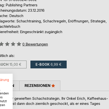
ag: Publishing Partners
cheinungsdatum: 23.12.2016
ache: Deutsch
lagworte: Schachtraining, Schachregeln, Eröffnungen, Strategie,
achlehrbuch
ierefreiheit: Eingeschränkt zugänglich
ertung::
0
Bewertungen
ltlich als:
BUCH
15,00 €
E-BOOK
6,99 €
lärung
TIMMEN
REZENSIONEN
.
wenden
es
n bis zur gewieften Schachstrategin. Ihr Onkel Erich, Kaffeehaus-
nutzt
bei und ist dann doch ziemlich geschockt, als er eines Tages
tzen