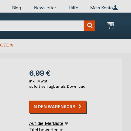
Blog
Newsletter
Hilfe
Mein Konto
Mein Wa
OTE %
6,99 €
inkl. MwSt.
sofort verfügbar als Download
IN DEN WARENKORB
Auf die Merkliste
Titel bewerten