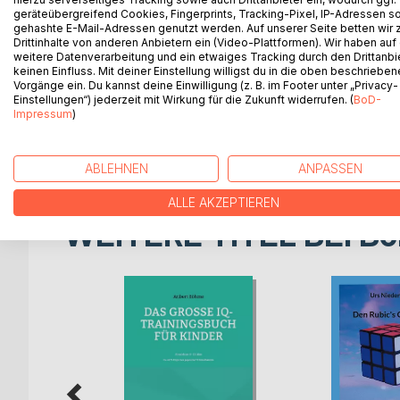
geräteübergreifend Cookies, Fingerprints, Tracking-Pixel, IP-Adressen s
Das vorliegende Lehrbuch führt den Anfänger pragm
gehashte E-Mail-Adressen genutzt werden. Auf unserer Seite betten wir
Schachregeln ein und gibt auch Fortgeschritteneren
Drittinhalte von anderen Anbietern ein (Video-Plattformen). Wir haben auf
Dr. oec. Wolfgang Eisenbeiss, St. Gallen: «Das Bu
weitere Datenverarbeitung und ein etwaiges Tracking durch den Drittanbi
keinen Einfluss. Mit deiner Einstellung willigst du in die oben beschriebe
viel Zuspruch bei jungen Anfängern finden. Es ist 
Vorgänge ein. Du kannst deine Einwilligung (z. B. im Footer unter „Privacy-
so.»
Einstellungen“) jederzeit mit Wirkung für die Zukunft widerrufen. (
BoD-
Marcel Gottofrey, Morges: Erstaunlich wieviel wert
Impressum
)
kommt nicht zu kurz : Rosemarie J. Pfortners Z
und Weise.
ABLEHNEN
ANPASSEN
ALLE AKZEPTIEREN
WEITERE TITEL BEI
Bo