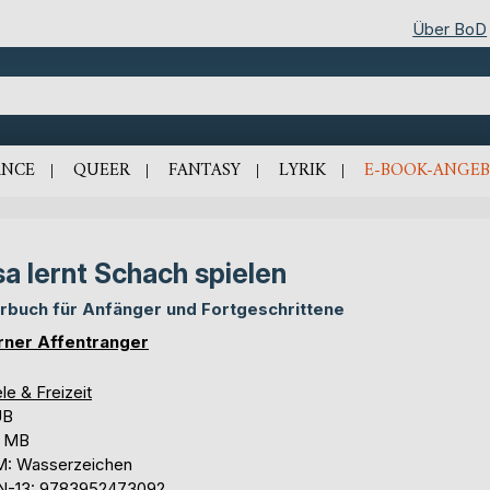
Über BoD
NCE
QUEER
FANTASY
LYRIK
E-BOOK-ANGEB
sa lernt Schach spielen
rbuch für Anfänger und Fortgeschrittene
ner Affentranger
le & Freizeit
UB
5 MB
: Wasserzeichen
N-13: 9783952473092