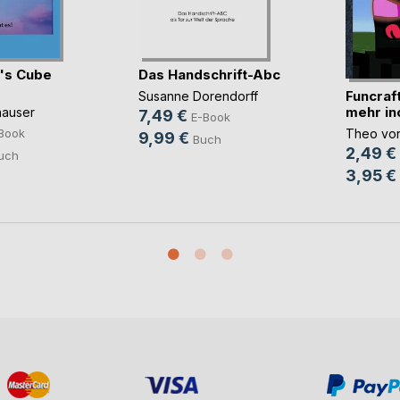
's Cube
Das Handschrift-Abc
Funcraf
Susanne Dorendorff
mehr inof
hauser
7,49 €
E-Book
Theo vo
Book
9,99 €
Buch
2,49 €
uch
3,95 €