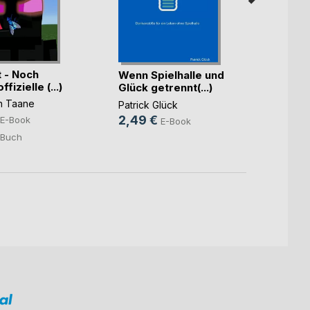
Bilde
t - Noch
Wenn Spielhalle und
Maren 
fizielle (...)
Glück getrennt(...)
4,99
n Taane
Patrick Glück
5,00
2,49 €
E-Book
E-Book
Buch