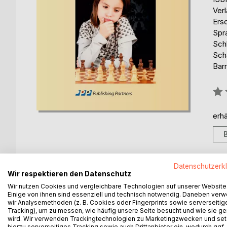
Verl
Ers
Spr
Sch
Sch
Barr
Bew
0%
erhä
Datenschutzerk
Wir respektieren den Datenschutz
BESCHREIBUNG
AUTOR/IN
PRESSES
Wir nutzen Cookies und vergleichbare Technologien auf unserer Website
Einige von ihnen sind essenziell und technisch notwendig. Daneben ver
wir Analysemethoden (z. B. Cookies oder Fingerprints sowie serverseitig
Begleiten Sie Lisas Entwicklung von der Anfängeri
Tracking), um zu messen, wie häufig unsere Seite besucht und wie sie ge
Schachkönig, bringt ihr geduldig das Schachspiel 
wird. Wir verwenden Trackingtechnologien zu Marketingzwecken und se
gegen Lisa verliert.
hierzu serverseitiges Tracking sowie auch Drittanbieter ein, wodurch ggf.