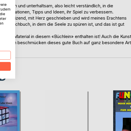
owie
atisch und unterhaltsam, also leicht verständlich, in die
 zudem
 Inspirationen, Tipps und Ideen, ihr Spiel zu verbessern.
 die
ch ist reizend, mit Herz geschrieben und wird meines Erachtens
eter
nen
ein Schachbuch, in dem die Seele zu spüren ist, und das ist gut
volles Material in diesem «Büchlein» enthalten ist! Auch die Kuns
eichnungen beschmücken dieses gute Buch auf ganz besondere Art
D