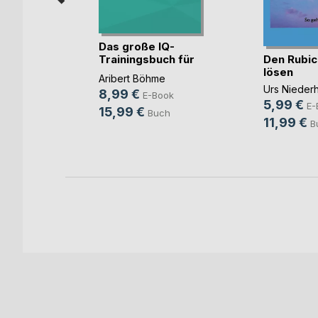
Das große IQ-
 - Kleine
Den Rubic
Trainingsbuch für
.)
lösen
Kinder
Aribert Böhme
Urs Nieder
8,99 €
E-Book
5,99 €
ok
E-
15,99 €
Buch
11,99 €
ch
B