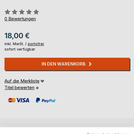
Bewertung::
0%
0
Bewertungen
18,00 €
inkl. MwSt. /
portofrei
sofort verfügbar
IN DEN WARENKORB
Auf die Merkliste
Titel bewerten
BESCHREIBUNG