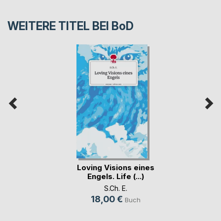
WEITERE TITEL BEI
BoD
Loving Visions eines
Engels. Life (...)
S.Ch. E.
18,00 €
Buch