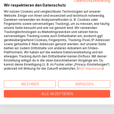
Datenschutzerklärung
Wir respektieren den Datenschutz
Wir nutzen Cookies und vergleichbare Technologien auf unserer
Humorvolle, liebenswerte, auf das Wesentliche
Website. Einige von ihnen sind essenziell und technisch notwendig.
reduzierte Stories, über die man gerne
Daneben verwenden wir Analysemethoden (z. B. Cookies oder
Fingerprints sowie serverseitiges Tracking), um zu messen, wie häufig
lachen und schmunzeln darf, denn Lachen ist,
unsere Seite besucht und wie sie genutzt wird. Wir verwenden
laut den Protagonisten, gesund und wenn man
Trackingtechnologien zu Marketingzwecken und setzen hierzu
über sich selbst lachen kann,
serverseitiges Tracking sowie auch Drittanbieter ein, wodurch ggf.
geräteübergreifend Cookies, Fingerprints, Tracking-Pixel, IP-Adressen
ist man auf dem besten Weg weise zu werden.
sowie gehashte E-Mail-Adressen genutzt werden. Auf unserer Seite
Die beiden Protagonisten sprechen
betten wir zudem Drittinhalte von anderen Anbietern ein (Video-
hochdeutsch und österreichischen Dialekt.
Plattformen). Wir haben auf die weitere Datenverarbeitung und ein
etwaiges Tracking durch den Drittanbieter keinen Einfluss. Mit deiner
Einstellung willigst du in die oben beschriebenen Vorgänge ein. Du
kannst deine Einwilligung (z. B. im Footer unter „Privacy-Einstellungen“)
AUTOR/IN
jederzeit mit Wirkung für die Zukunft widerrufen. (
BoD-Impressum
)
PRESSESTIMMEN
ABLEHNEN
ANPASSEN
REZENSIONEN
ALLE AKZEPTIEREN