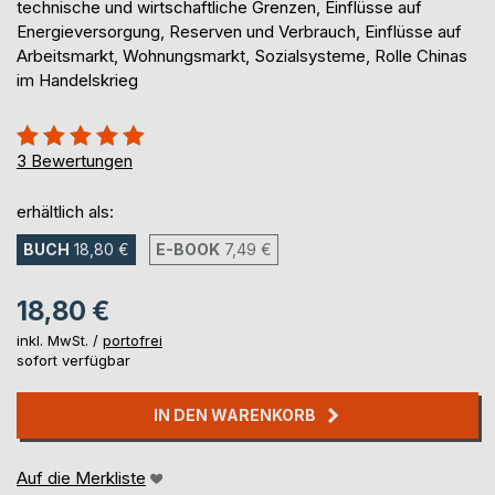
technische und wirtschaftliche Grenzen, Einflüsse auf
Energieversorgung, Reserven und Verbrauch, Einflüsse auf
Arbeitsmarkt, Wohnungsmarkt, Sozialsysteme, Rolle Chinas
im Handelskrieg
Bewertung::
100%
3
Bewertungen
erhältlich als:
BUCH
18,80 €
E-BOOK
7,49 €
18,80 €
inkl. MwSt. /
portofrei
sofort verfügbar
IN DEN WARENKORB
Auf die Merkliste