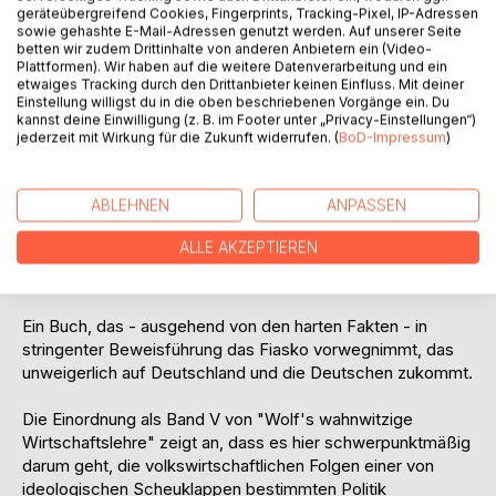
Bezug auf ihre jeweils eigene Dynamik, sowie in Bezug auf
geräteübergreifend Cookies, Fingerprints, Tracking-Pixel, IP-Adressen
die zu erwartenden Wechselwirkungen.
sowie gehashte E-Mail-Adressen genutzt werden. Auf unserer Seite
betten wir zudem Drittinhalte von anderen Anbietern ein (Video-
Plattformen). Wir haben auf die weitere Datenverarbeitung und ein
Dies wird projiziert auf die Bundesrepublik Deutschland und
etwaiges Tracking durch den Drittanbieter keinen Einfluss. Mit deiner
die beabsichtigten Vorhaben der rot-grün-gelben
Einstellung willigst du in die oben beschriebenen Vorgänge ein. Du
Regierung, wie sie im Sondierungsergebnis veröffentlicht
kannst deine Einwilligung (z. B. im Footer unter „Privacy-Einstellungen“)
jederzeit mit Wirkung für die Zukunft widerrufen. (
BoD-Impressum
)
wurden.
Es ergibt sich daraus eine erschreckende Prognose für die
ABLEHNEN
ANPASSEN
ersten vier Jahre unter dieser Regierung und ein
optimistischer Ausblick auf die Zeit danach, die immer
ALLE AKZEPTIEREN
noch genutzt werden kann, um dem totalen Absturz zu
entgehen.
Ein Buch, das - ausgehend von den harten Fakten - in
stringenter Beweisführung das Fiasko vorwegnimmt, das
unweigerlich auf Deutschland und die Deutschen zukommt.
Die Einordnung als Band V von "Wolf's wahnwitzige
Wirtschaftslehre" zeigt an, dass es hier schwerpunktmäßig
darum geht, die volkswirtschaftlichen Folgen einer von
ideologischen Scheuklappen bestimmten Politik