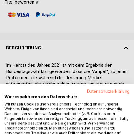
Titel bewerten
BESCHREIBUNG
Im Herbst des Jahres 2021 ist mit dem Ergebnis der
Bundestagswahl klar geworden, dass die "Ampel", zu jenen
Problemen, die während der Regierung Merkel
aufgeworfen, aber nicht gelöst wurden, weitere und noch
schwerwiegendere Probleme hinzu produzieren wird.
Datenschutzerklärung
Wir respektieren den Datenschutz
Dieses Buch untersucht die vorherrschenden Trends in den
Wir nutzen Cookies und vergleichbare Technologien auf unserer
Bereichen Finanzen und Währung, Energieversorgung,
Website. Einige von ihnen sind essenziell und technisch notwendig.
Daneben verwenden wir Analysemethoden (z. B. Cookies oder
Welthandel und Lieferketten, Dominanz des
Fingerprints sowie serverseitiges Tracking), um zu messen, wie häufig
internetgestützten Versandhandels, Big Data, China als
unsere Seite besucht und wie sie genutzt wird. Wir verwenden
Weltmacht, Dekarbonisierung und links-grüne Ideologie in
Trackingtechnologien zu Marketingzwecken und setzen hierzu
serverseitiges Tracking sowie auch Drittanbieter ein, wodurch ggf.