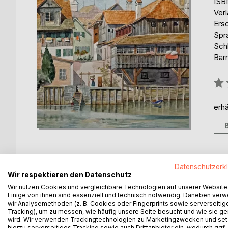
ISB
Ver
Ers
Spr
Sch
Barr
Bew
0%
erhä
Datenschutzerk
Wir respektieren den Datenschutz
BESCHREIBUNG
AUTOR/IN
PRESSES
Wir nutzen Cookies und vergleichbare Technologien auf unserer Website
Einige von ihnen sind essenziell und technisch notwendig. Daneben ver
wir Analysemethoden (z. B. Cookies oder Fingerprints sowie serverseitig
Eine Freundin am Ende ihres Lebens wünscht sich 
Tracking), um zu messen, wie häufig unsere Seite besucht und wie sie ge
nach ihrem Tod Bilder, die ihre Urgroßmutter gemal
wird. Wir verwenden Trackingtechnologien zu Marketingzwecken und se
München zurück in ihre alte Heimat - nach Lindau -
hierzu serverseitiges Tracking sowie auch Drittanbieter ein, wodurch ggf.