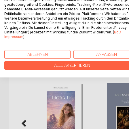
geräteübergreifend Cookies, Fingerprints, Tracking-Pixel, IP-Adressen s
ihrem Herzenswunsch zurückkommen. Und die Freu
gehashte E-Mail-Adressen genutzt werden. Auf unserer Seite betten wir
Es sind wunderbare Aquarelle von Emma Eibler aus
Drittinhalte von anderen Anbietern ein (Video-Plattformen). Wir haben auf
ihr mit einer Feinheit gemalt wurden, die die di
weitere Datenverarbeitung und ein etwaiges Tracking durch den Drittanbi
keinen Einfluss. Mit deiner Einstellung willigst du in die oben beschriebe
Ausdruck bringen. Bevor sie in einem vergessene
Vorgänge ein. Du kannst deine Einwilligung (z. B. im Footer unter „Privacy-
diesem besonderen Bildband über die Inselstadt Li
Einstellungen“) jederzeit mit Wirkung für die Zukunft widerrufen. (
BoD-
zu stellen.
Impressum
)
Es ist ein kleiner Bilder-Schatz über Lindau im 19. 
ABLEHNEN
ANPASSEN
ALLE AKZEPTIEREN
WEITERE TITEL BEI
Bo