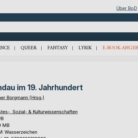
Über BoD
NCE
QUEER
FANTASY
LYRIK
E-BOOK-ANGEB
ndau im 19. Jahrhundert
ner Borgmann (Hrsg.)
tes-, Sozial- & Kulturwissenschaften
UB
9 MB
: Wasserzeichen