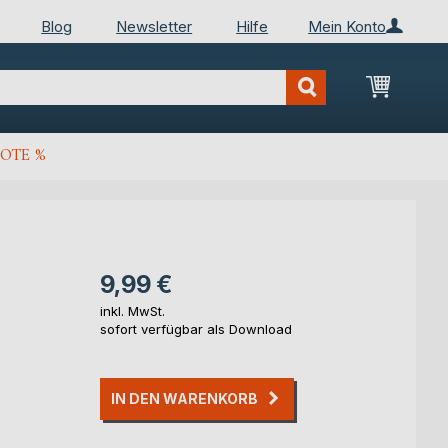
Blog
Newsletter
Hilfe
Mein Konto
Mein Wa
OTE %
9,99 €
inkl. MwSt.
sofort verfügbar als Download
IN DEN WARENKORB