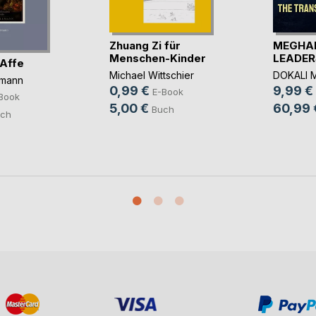
Zhuang Zi für
MEGHAR
Menschen-Kinder
LEADERSH
 Affe
Michael Wittschier
DOKALI 
emann
0,99 €
9,99 €
E-Book
Book
5,00 €
60,99 
Buch
ch