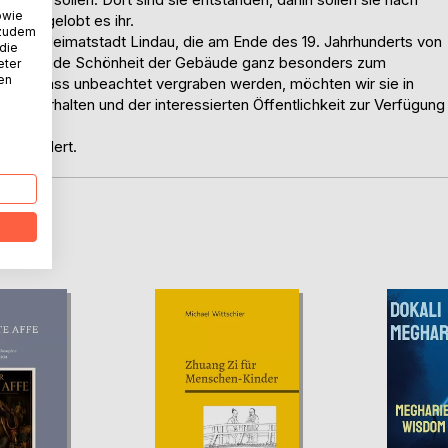
owie
ndin gelobt es ihr.
 zudem
 ihrer Heimatstadt Lindau, die am Ende des 19. Jahrhunderts von
 die
e bezaubernde Schönheit der Gebäude ganz besonders zum
eter
nen
n Nachlass unbeachtet vergraben werden, möchten wir sie in
ndau erhalten und der interessierten Öffentlichkeit zur Verfügung
Jahrhundert.
D