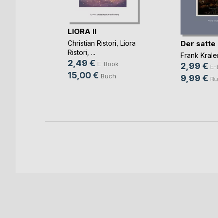
LIORA II
m und
Der satte
Christian Ristori
,
Liora
Ristori
, ...
Frank Kral
2,49 €
infels
E-Book
2,99 €
E-
15,00 €
ok
Buch
9,99 €
Bu