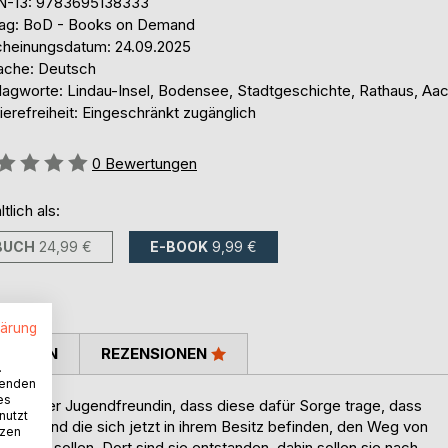
N-13: 9783695138333
lag: BoD - Books on Demand
cheinungsdatum: 24.09.2025
ache: Deutsch
lagworte: Lindau-Insel, Bodensee, Stadtgeschichte, Rathaus, Aa
ierefreiheit: Eingeschränkt zugänglich
ertung::
0
Bewertungen
ltlich als:
BUCH
24,99 €
E-BOOK
9,99 €
lärung
TIMMEN
REZENSIONEN
.
wenden
es
von ihrer Jugendfreundin, dass diese dafür Sorge trage, dass
nutzt
t hat, und die sich jetzt in ihrem Besitz befinden, den Weg von
tzen
 gehen sollen. Dort sind sie entstanden, dahin sollen sie nach