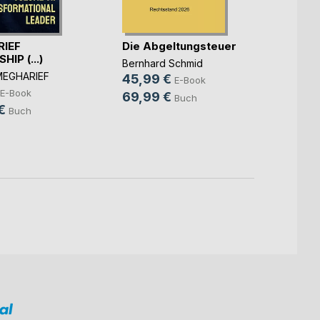
IEF
Die Abgeltungsteuer
IP (...)
Gehe
Bernhard Schmid
MEGHARIEF
45,99 €
Dr. We
E-Book
E-Book
5,99
69,99 €
Buch
€
Buch
14,9