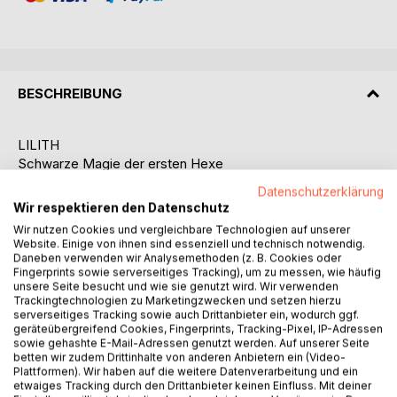
BESCHREIBUNG
LILITH
Schwarze Magie der ersten Hexe
Datenschutzerklärung
In deinen Händen hältst du ein verbotenes Fragment der
Wir respektieren den Datenschutz
Nacht,
Wir nutzen Cookies und vergleichbare Technologien auf unserer
54 Zauberformeln, gesammelt aus dem Schattenblick
Website. Einige von ihnen sind essenziell und technisch notwendig.
jener,
Daneben verwenden wir Analysemethoden (z. B. Cookies oder
Fingerprints sowie serverseitiges Tracking), um zu messen, wie häufig
die nicht kniete, nicht schwieg und niemals vergaß.
unsere Seite besucht und wie sie genutzt wird. Wir verwenden
Trackingtechnologien zu Marketingzwecken und setzen hierzu
Lilith, die erste Frau, die erste Hexe, der erste Schatten.
serverseitiges Tracking sowie auch Drittanbieter ein, wodurch ggf.
geräteübergreifend Cookies, Fingerprints, Tracking-Pixel, IP-Adressen
Ihre Worte sind keine Bitten, sondern Befehle.
sowie gehashte E-Mail-Adressen genutzt werden. Auf unserer Seite
Ihre Magie flüstert durch jede dieser Seiten,
betten wir zudem Drittinhalte von anderen Anbietern ein (Video-
mal leise wie Sehnsucht, mal laut wie ein Sturm.
Plattformen). Wir haben auf die weitere Datenverarbeitung und ein
etwaiges Tracking durch den Drittanbieter keinen Einfluss. Mit deiner