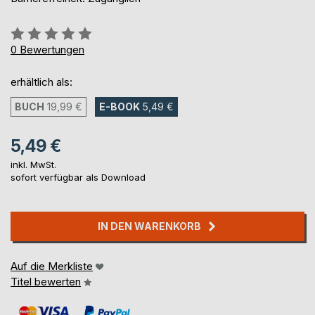
Bewertung::
0%
0
Bewertungen
erhältlich als:
BUCH
19,99 €
E-BOOK
5,49 €
5,49 €
inkl. MwSt.
sofort verfügbar als Download
IN DEN WARENKORB
Auf die Merkliste
Titel bewerten