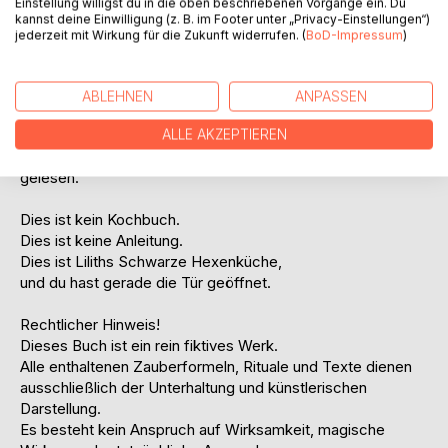
Einstellung willigst du in die oben beschriebenen Vorgänge ein. Du
Doch sei gewarnt - Nur wer glaubt, wird vielleicht belohnt.
kannst deine Einwilligung (z. B. im Footer unter „Privacy-Einstellungen“)
Und sollte unerklärlich Seltsames geschehen,
jederzeit mit Wirkung für die Zukunft widerrufen. (
BoD-Impressum
)
ein Knacken in der Wand, ein Schatten im Kerzenlicht,
oder gar das Eintreffen eines Fluches,
so übernehmen weder Autorin noch Verlag Verantwortung.
ABLEHNEN
ANPASSEN
Diese Zauber wirken auf eigene Gefahr.
ALLE AKZEPTIEREN
Und wer am Scheiterhaufen endet, hat wohl zu laut
gelesen.
Dies ist kein Kochbuch.
Dies ist keine Anleitung.
Dies ist Liliths Schwarze Hexenküche,
und du hast gerade die Tür geöffnet.
Rechtlicher Hinweis!
Dieses Buch ist ein rein fiktives Werk.
Alle enthaltenen Zauberformeln, Rituale und Texte dienen
ausschließlich der Unterhaltung und künstlerischen
Darstellung.
Es besteht kein Anspruch auf Wirksamkeit, magische