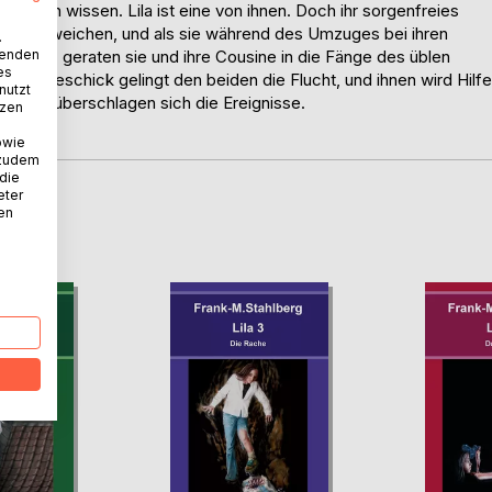
n ihnen wissen. Lila ist eine von ihnen. Doch ihr sorgenfreies
ßenbau weichen, und als sie während des Umzuges bei ihren
.
wenden
heit ist, geraten sie und ihre Cousine in die Fänge des üblen
es
 und Geschick gelingt den beiden die Flucht, und ihnen wird Hilfe
nutzt
h dann überschlagen sich die Ereignisse.
tzen
owie
 zudem
 die
eter
nen
D