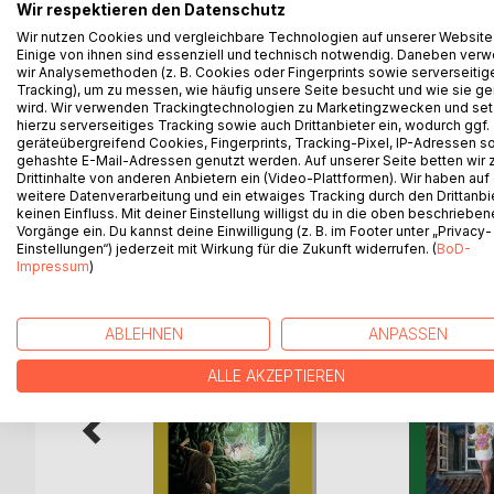
Elfen? Elfen! Sie leben neben uns, ohne dass wir vo
Wir respektieren den Datenschutz
Leben ist bedroht. Ihr Elfendorf muss einem Stra
Wir nutzen Cookies und vergleichbare Technologien auf unserer Website
Einige von ihnen sind essenziell und technisch notwendig. Daneben ver
Verwandten untergebracht wird, damit sie in Sicher
wir Analysemethoden (z. B. Cookies oder Fingerprints sowie serverseitig
Magiers und Wissenschaftlers Urkalan. Mit viel Mut
Tracking), um zu messen, wie häufig unsere Seite besucht und wie sie ge
von unerwarteter Seite zuteil: Von Menschen! Doc
wird. Wir verwenden Trackingtechnologien zu Marketingzwecken und se
184 Seiten; 8 ganzseitige Illustrationen
hierzu serverseitiges Tracking sowie auch Drittanbieter ein, wodurch ggf.
geräteübergreifend Cookies, Fingerprints, Tracking-Pixel, IP-Adressen s
gehashte E-Mail-Adressen genutzt werden. Auf unserer Seite betten wir
Drittinhalte von anderen Anbietern ein (Video-Plattformen). Wir haben auf
weitere Datenverarbeitung und ein etwaiges Tracking durch den Drittanbi
keinen Einfluss. Mit deiner Einstellung willigst du in die oben beschriebe
WEITERE TITEL BEI
Bo
Vorgänge ein. Du kannst deine Einwilligung (z. B. im Footer unter „Privacy-
Einstellungen“) jederzeit mit Wirkung für die Zukunft widerrufen. (
BoD-
Impressum
)
ABLEHNEN
ANPASSEN
ALLE AKZEPTIEREN