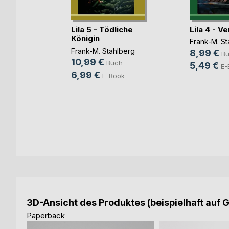
tnis der
Lila 5 - Tödliche
Lila 4 - V
Königin
Frank-M. St
maeva
Frank-M. Stahlberg
8,99 €
B
10,99 €
ch
Buch
5,49 €
E-
6,99 €
E-Book
3D-Ansicht des Produktes (beispielhaft auf 
Paperback