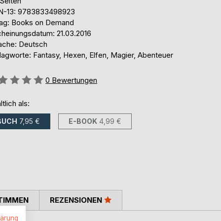
 Seiten
N-13: 9783833498923
lag: Books on Demand
cheinungsdatum: 21.03.2016
ache: Deutsch
lagworte: Fantasy, Hexen, Elfen, Magier, Abenteuer
ertung::
0
Bewertungen
ltlich als:
BUCH
7,95 €
E-BOOK
4,99 €
TIMMEN
REZENSIONEN
lärung