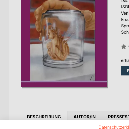
184
ISB
Ver
Ers
Spr
Sch
Bew
0%
erhä
BESCHREIBUNG
AUTOR/IN
PRESSES
Datenschutzerk