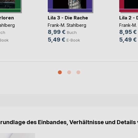
erloren
Lila 3 - Die Rache
Lila 2 -
ahlberg
Frank-M. Stahlberg
Frank-M.
8,99 €
8,95 €
uch
Buch
5,49 €
5,49 €
Book
E-Book
Grundlage des Einbandes, Verhältnisse und Details 