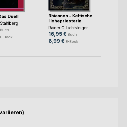
Rhiannon - Keltische
 Das Duell
Der l
Hohepriesterin
Bannb
 Stahlberg
Rainer C. Lichtsteiger
Greg W
Buch
16,95 €
14,9
Buch
E-Book
6,99 €
E-Book
variieren)