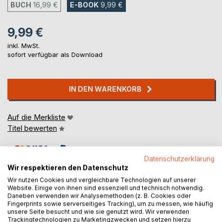
BUCH
16,99 €
E-BOOK
9,99 €
9,99 €
inkl. MwSt.
sofort verfügbar als Download
IN DEN WARENKORB
Auf die Merkliste
Titel bewerten
Datenschutzerklärung
Wir respektieren den Datenschutz
Wir nutzen Cookies und vergleichbare Technologien auf unserer
Website. Einige von ihnen sind essenziell und technisch notwendig.
Daneben verwenden wir Analysemethoden (z. B. Cookies oder
BESCHREIBUNG
Fingerprints sowie serverseitiges Tracking), um zu messen, wie häufig
unsere Seite besucht und wie sie genutzt wird. Wir verwenden
Trackingtechnologien zu Marketingzwecken und setzen hierzu