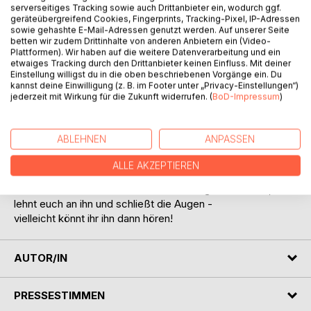
serverseitiges Tracking sowie auch Drittanbieter ein, wodurch ggf.
Hörst du sie nicht, die Tiere, die Bäume, die Blumen?
geräteübergreifend Cookies, Fingerprints, Tracking-Pixel, IP-Adressen
Doch, auch die haben ihre Sprache, nur sind es nicht
sowie gehashte E-Mail-Adressen genutzt werden. Auf unserer Seite
betten wir zudem Drittinhalte von anderen Anbietern ein (Video-
unsere Worte. Schau sie dir genau an!
Plattformen). Wir haben auf die weitere Datenverarbeitung und ein
Beobachte sie im Frühling, Sommer, Herbst und Winter!
etwaiges Tracking durch den Drittanbieter keinen Einfluss. Mit deiner
Sie sprechen zu uns, wenn sie sich bewegen,
Einstellung willigst du in die oben beschriebenen Vorgänge ein. Du
kannst deine Einwilligung (z. B. im Footer unter „Privacy-Einstellungen“)
wenn sie zu uns kommen oder weglaufen,
jederzeit mit Wirkung für die Zukunft widerrufen. (
BoD-Impressum
)
wenn sie Blätter bekommen und blühen,
wenn sie die später wieder abwerfen,
wenn ihre Früchte wachsen, wenn sie duften.
ABLEHNEN
ANPASSEN
Sie alle sprechen untereinander und zu uns,
denn wir gehören zusammen.
ALLE AKZEPTIEREN
Deshalb: Lernt auch mit den Augen zu sprechen!
Und stellt euch mal an einen besonders großen Baum,
lehnt euch an ihn und schließt die Augen -
vielleicht könnt ihr ihn dann hören!
AUTOR/IN
PRESSESTIMMEN