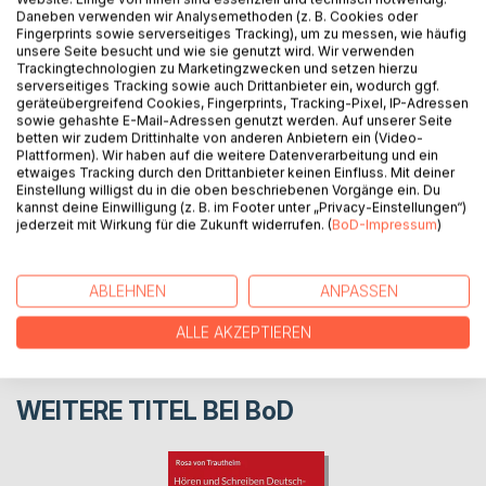
Daneben verwenden wir Analysemethoden (z. B. Cookies oder
Fingerprints sowie serverseitiges Tracking), um zu messen, wie häufig
The book is a bio-bibliography of the Turkologist,
unsere Seite besucht und wie sie genutzt wird. Wir verwenden
Tungusologist, Altaist, historian of science and ethnologist
Trackingtechnologien zu Marketingzwecken und setzen hierzu
Michael Knüppel (*1967) for the years 1996-2022.
serverseitiges Tracking sowie auch Drittanbieter ein, wodurch ggf.
geräteübergreifend Cookies, Fingerprints, Tracking-Pixel, IP-Adressen
sowie gehashte E-Mail-Adressen genutzt werden. Auf unserer Seite
betten wir zudem Drittinhalte von anderen Anbietern ein (Video-
AUTOR/IN
Plattformen). Wir haben auf die weitere Datenverarbeitung und ein
etwaiges Tracking durch den Drittanbieter keinen Einfluss. Mit deiner
Einstellung willigst du in die oben beschriebenen Vorgänge ein. Du
PRESSESTIMMEN
kannst deine Einwilligung (z. B. im Footer unter „Privacy-Einstellungen“)
jederzeit mit Wirkung für die Zukunft widerrufen. (
BoD-Impressum
)
REZENSIONEN
ABLEHNEN
ANPASSEN
ALLE AKZEPTIEREN
WEITERE TITEL BEI
BoD