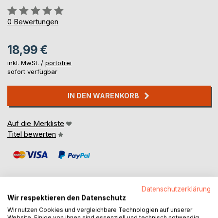
Bewertung::
0%
0
Bewertungen
18,99 €
inkl. MwSt. /
portofrei
sofort verfügbar
IN DEN WARENKORB
Auf die Merkliste
Titel bewerten
Datenschutzerklärung
Wir respektieren den Datenschutz
BESCHREIBUNG
Wir nutzen Cookies und vergleichbare Technologien auf unserer
Website. Einige von ihnen sind essenziell und technisch notwendig.