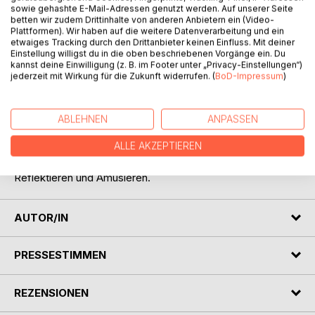
sowie gehashte E-Mail-Adressen genutzt werden. Auf unserer Seite
betten wir zudem Drittinhalte von anderen Anbietern ein (Video-
Plattformen). Wir haben auf die weitere Datenverarbeitung und ein
etwaiges Tracking durch den Drittanbieter keinen Einfluss. Mit deiner
Einstellung willigst du in die oben beschriebenen Vorgänge ein. Du
kannst deine Einwilligung (z. B. im Footer unter „Privacy-Einstellungen“)
jederzeit mit Wirkung für die Zukunft widerrufen. (
BoD-Impressum
)
BESCHREIBUNG
ABLEHNEN
ANPASSEN
Gedanken- und Wortspiele, zwischen Liebe und Schmerz,
ALLE AKZEPTIEREN
Witz und Tiefgründigkeit. Kleine und große Texte, mit viel
und auch weniger Bedeutung. Zum Nachdenken, Hinfühlen,
Reflektieren und Amüsieren.
AUTOR/IN
PRESSESTIMMEN
REZENSIONEN