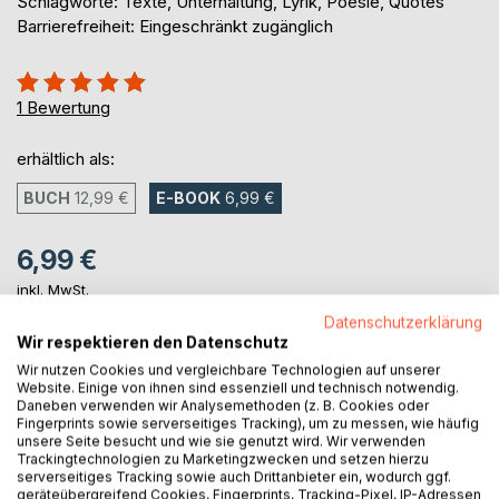
Schlagworte: Texte, Unterhaltung, Lyrik, Poesie, Quotes
Barrierefreiheit: Eingeschränkt zugänglich
Bewertung::
100%
1
Bewertung
erhältlich als:
BUCH
12,99 €
E-BOOK
6,99 €
6,99 €
inkl. MwSt.
sofort verfügbar als Download
Datenschutzerklärung
Wir respektieren den Datenschutz
Wir nutzen Cookies und vergleichbare Technologien auf unserer
IN DEN WARENKORB
Website. Einige von ihnen sind essenziell und technisch notwendig.
Daneben verwenden wir Analysemethoden (z. B. Cookies oder
Fingerprints sowie serverseitiges Tracking), um zu messen, wie häufig
unsere Seite besucht und wie sie genutzt wird. Wir verwenden
Auf die Merkliste
Trackingtechnologien zu Marketingzwecken und setzen hierzu
Titel bewerten
serverseitiges Tracking sowie auch Drittanbieter ein, wodurch ggf.
geräteübergreifend Cookies, Fingerprints, Tracking-Pixel, IP-Adressen