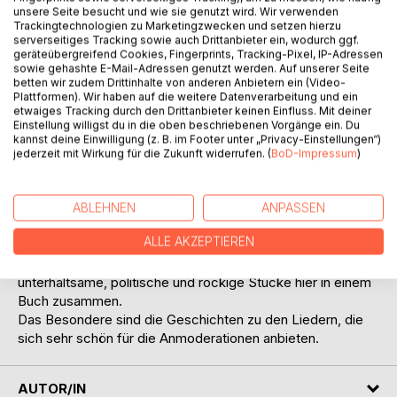
Titel bewerten
unsere Seite besucht und wie sie genutzt wird. Wir verwenden
Trackingtechnologien zu Marketingzwecken und setzen hierzu
serverseitiges Tracking sowie auch Drittanbieter ein, wodurch ggf.
geräteübergreifend Cookies, Fingerprints, Tracking-Pixel, IP-Adressen
sowie gehashte E-Mail-Adressen genutzt werden. Auf unserer Seite
betten wir zudem Drittinhalte von anderen Anbietern ein (Video-
Plattformen). Wir haben auf die weitere Datenverarbeitung und ein
etwaiges Tracking durch den Drittanbieter keinen Einfluss. Mit deiner
Einstellung willigst du in die oben beschriebenen Vorgänge ein. Du
BESCHREIBUNG
kannst deine Einwilligung (z. B. im Footer unter „Privacy-Einstellungen“)
jederzeit mit Wirkung für die Zukunft widerrufen. (
BoD-Impressum
)
Dieses Chorliederbuch für gemischten Chor (SATB) ist ein
wunderbarer Begleiter für Chöre, die ihr Publikum mit in die
ABLEHNEN
ANPASSEN
weite Welt nehmen möchten.
ALLE AKZEPTIEREN
Neben folkloristischen Tönen aus Frankreich, Italien,
Griechenland oder der Türkei finden sich auch
unterhaltsame, politische und rockige Stücke hier in einem
Buch zusammen.
Das Besondere sind die Geschichten zu den Liedern, die
sich sehr schön für die Anmoderationen anbieten.
AUTOR/IN