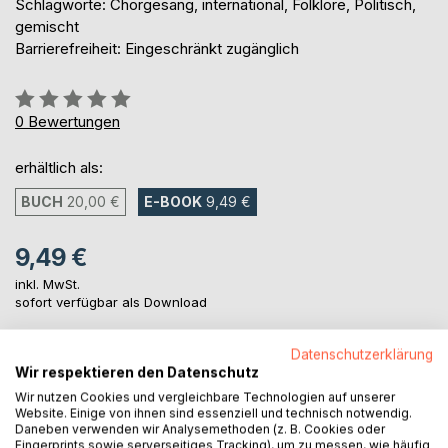
Schlagworte: Chorgesang, international, Folklore, Politisch,
gemischt
Barrierefreiheit: Eingeschränkt zugänglich
Bewertung::
0%
0
Bewertungen
erhältlich als:
BUCH
20,00 €
E-BOOK
9,49 €
9,49 €
inkl. MwSt.
sofort verfügbar als Download
Datenschutzerklärung
IN DEN WARENKORB
Wir respektieren den Datenschutz
Wir nutzen Cookies und vergleichbare Technologien auf unserer
Website. Einige von ihnen sind essenziell und technisch notwendig.
Auf die Merkliste
Daneben verwenden wir Analysemethoden (z. B. Cookies oder
Fingerprints sowie serverseitiges Tracking), um zu messen, wie häufig