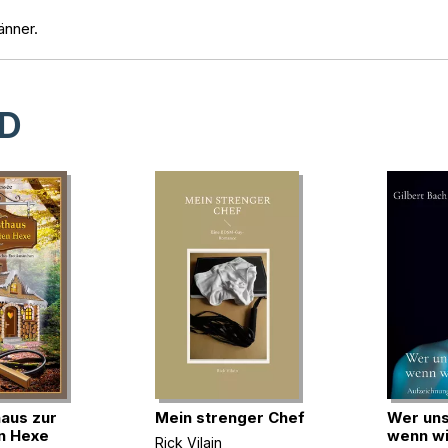
änner.
D
aus zur
Mein strenger Chef
Wer uns
n Hexe
wenn wi
Rick Vilain