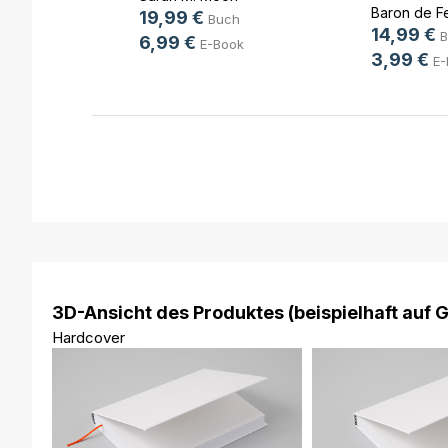
sch
Baron de F
19,99 €
Buch
14,99 €
h
B
6,99 €
E-Book
3,99 €
ok
E-
3D-Ansicht des Produktes (beispielhaft auf 
Hardcover