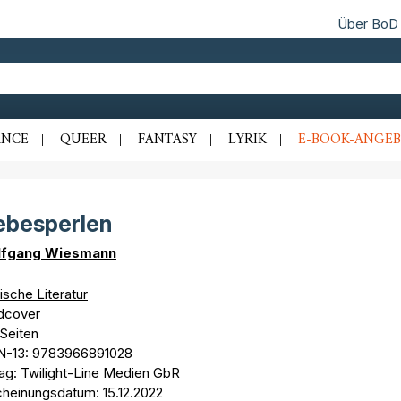
Über BoD
NCE
QUEER
FANTASY
LYRIK
E-BOOK-ANGEB
ebesperlen
fgang Wiesmann
ische Literatur
dcover
 Seiten
N-13: 9783966891028
lag: Twilight-Line Medien GbR
cheinungsdatum: 15.12.2022