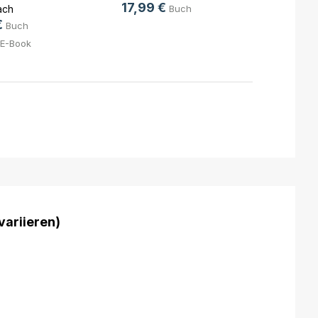
Verla
17,99 €
ach
Buch
Patric
€
13,0
Buch
3,99
E-Book
variieren)