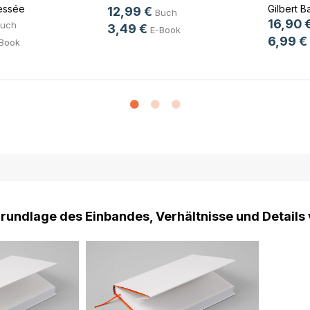
essée
Gilbert B
12,99 €
Buch
16,90 
uch
3,49 €
E-Book
6,99 €
Book
Grundlage des Einbandes, Verhältnisse und Details 