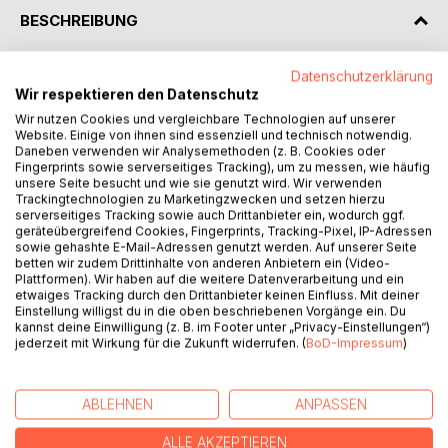
BESCHREIBUNG
Datenschutzerklärung
Ein poetisches Liebeslied in Buchform- für kleine und
Wir respektieren den Datenschutz
große Herzen.
Wir nutzen Cookies und vergleichbare Technologien auf unserer
Website. Einige von ihnen sind essenziell und technisch notwendig.
Dieses Buch ist eine liebevolle Einladung, sich selbst und
Daneben verwenden wir Analysemethoden (z. B. Cookies oder
anderen mit wärmenden Worten zu begegnen. Wie eine
Fingerprints sowie serverseitiges Tracking), um zu messen, wie häufig
Umarmung auf Papier schenkt es Botschaften der
unsere Seite besucht und wie sie genutzt wird. Wir verwenden
Trackingtechnologien zu Marketingzwecken und setzen hierzu
Zuneigung und Hoffnung- als träumerisches (Vor-)
serverseitiges Tracking sowie auch Drittanbieter ein, wodurch ggf.
Leseritual oder besonderes Geschenk für
geräteübergreifend Cookies, Fingerprints, Tracking-Pixel, IP-Adressen
Herzensmenschen.
sowie gehashte E-Mail-Adressen genutzt werden. Auf unserer Seite
betten wir zudem Drittinhalte von anderen Anbietern ein (Video-
Plattformen). Wir haben auf die weitere Datenverarbeitung und ein
Mit zauberischen Illustrationen und stärkenden Wünschen
etwaiges Tracking durch den Drittanbieter keinen Einfluss. Mit deiner
für einen Moment der Ruhe und Verbundenheit: Das
Einstellung willigst du in die oben beschriebenen Vorgänge ein. Du
kannst deine Einwilligung (z. B. im Footer unter „Privacy-Einstellungen“)
Liebeslied ist für jedes Ich, das sich nach sanften Worten
jederzeit mit Wirkung für die Zukunft widerrufen. (
BoD-Impressum
)
sehnt.
ABLEHNEN
ANPASSEN
AUTOR/IN
ALLE AKZEPTIEREN