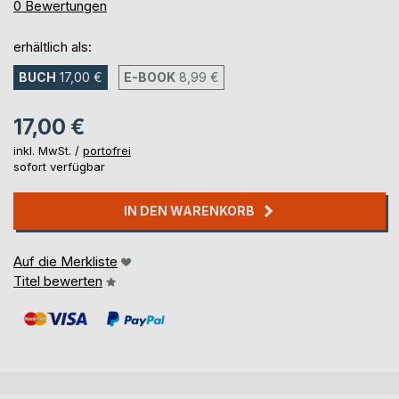
0%
0
Bewertungen
erhältlich als:
BUCH
17,00 €
E-BOOK
8,99 €
17,00 €
inkl. MwSt. /
portofrei
sofort verfügbar
IN DEN WARENKORB
Auf die Merkliste
Titel bewerten