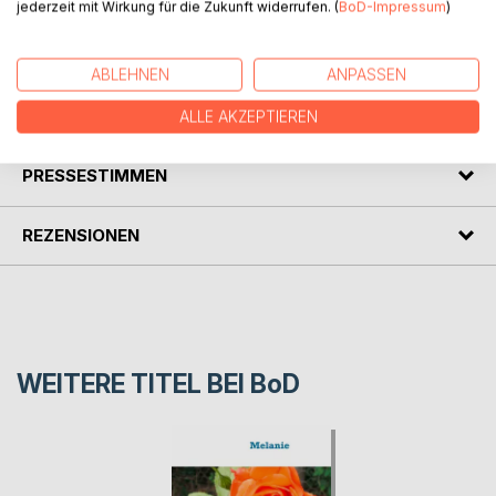
alltäglichen Gebrauch.
jederzeit mit Wirkung für die Zukunft widerrufen. (
BoD-Impressum
)
Man kann sich in ihnen verlieren und vor sich hin träumen.
Viel Spaß beim Lesen!!
ABLEHNEN
ANPASSEN
AUTOR/IN
ALLE AKZEPTIEREN
PRESSESTIMMEN
REZENSIONEN
WEITERE TITEL BEI
BoD