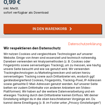
0,99 €
inkl. MwSt.
sofort verfügbar als Download
IN DEN WARENKORB
Auf die Merkliste
Datenschutzerklärung
Titel bewerten
Wir respektieren den Datenschutz
Wir nutzen Cookies und vergleichbare Technologien auf unserer
Website. Einige von ihnen sind essenziell und technisch notwendig.
Daneben verwenden wir Analysemethoden (z. B. Cookies oder
Fingerprints sowie serverseitiges Tracking), um zu messen, wie häufig
unsere Seite besucht und wie sie genutzt wird. Wir verwenden
Trackingtechnologien zu Marketingzwecken und setzen hierzu
serverseitiges Tracking sowie auch Drittanbieter ein, wodurch ggf.
geräteübergreifend Cookies, Fingerprints, Tracking-Pixel, IP-Adressen
BESCHREIBUNG
sowie gehashte E-Mail-Adressen genutzt werden. Auf unserer Seite
betten wir zudem Drittinhalte von anderen Anbietern ein (Video-
Plattformen). Wir haben auf die weitere Datenverarbeitung und ein
etwaiges Tracking durch den Drittanbieter keinen Einfluss. Mit deiner
In diesem E-Book finden Sie Liebesgedichte, nicht nur für
Einstellung willigst du in die oben beschriebenen Vorgänge ein. Du
bestimmte Anlässe, sondern auch für den ganz normalen
kannst deine Einwilligung (z. B. im Footer unter „Privacy-Einstellungen“)