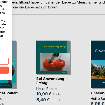
wenden
Diesen Gedichtband habe ich daher der Liebe zu Mensch, Tier und
es
rungen, die die Liebe mit sich bringt.
nutzt
tzen
owie
 zudem
D
 die
eter
nen
Bei Anwendung
Erfolg!
Heike Boeke
der Panaiti
Onacon
10,99 €
Buch
ke
Heike B
5,49 €
E-Book
8,99 €
uch