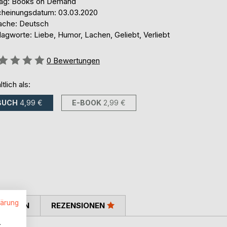
lag: Books on Demand
cheinungsdatum: 03.03.2020
ache: Deutsch
agworte: Liebe, Humor, Lachen, Geliebt, Verliebt
ertung::
0
Bewertungen
ltlich als:
BUCH
4,99 €
E-BOOK
2,99 €
lärung
TIMMEN
REZENSIONEN
.