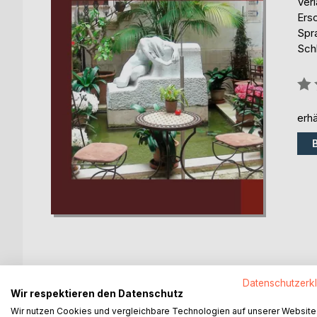
Ver
Ers
Spr
Schl
Bew
0%
erhä
Datenschutzerk
BESCHREIBUNG
AUTOR/IN
PRESSES
Wir respektieren den Datenschutz
Wir nutzen Cookies und vergleichbare Technologien auf unserer Website