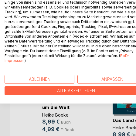
Einige von ihnen sind essenziell und technisch notwendig. Daneben ver
Die Liebe hat viele Facetten und Ausprägungen. 
wir Analysemethoden (z. B. Cookies oder Fingerprints sowie serverseitig
zu sich selbst gewidmet incl. aller Irrungen und Wir
Tracking), um zu messen, wie häufig unsere Seite besucht und wie sie ge
wird. Wir verwenden Trackingtechnologien zu Marketingzwecken und se
hierzu serverseitiges Tracking sowie auch Drittanbieter ein, wodurch ggf.
geräteübergreifend Cookies, Fingerprints, Tracking-Pixel, IP-Adressen s
gehashte E-Mail-Adressen genutzt werden. Auf unserer Seite betten wir
WEITERE TITEL BEI
Bo
Drittinhalte von anderen Anbietern ein (Video-Plattformen). Wir haben auf
weitere Datenverarbeitung und ein etwaiges Tracking durch den Drittanbi
keinen Einfluss. Mit deiner Einstellung willigst du in die oben beschriebe
Vorgänge ein. Du kannst deine Einwilligung (z. B. im Footer unter „Privacy-
Einstellungen“) jederzeit mit Wirkung für die Zukunft widerrufen. (
BoD-
Impressum
)
ABLEHNEN
ANPASSEN
ALLE AKZEPTIEREN
Tröpfchens Reise
um die Welt
Heike Boeke
Das Land 
8,99 €
Buch
Heike Boe
4,99 €
E-Book
8,99 €
B