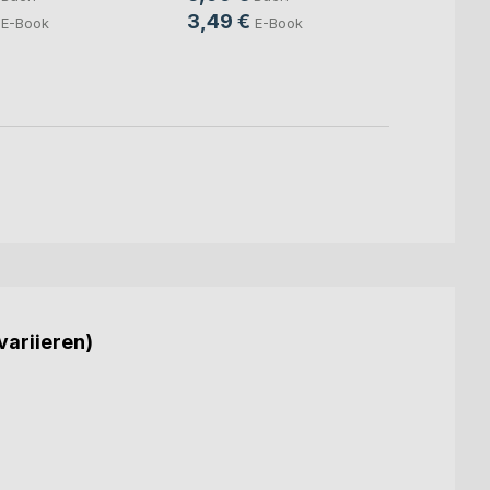
3,49 €
4,49
E-Book
E-Book
variieren)