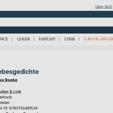
Über BoD
NCE
QUEER
FANTASY
LYRIK
E-BOOK-ANGEB
ebesgedichte
ke Boeke
siker & Lyrik
erback
Seiten
N-13: 9783750481534