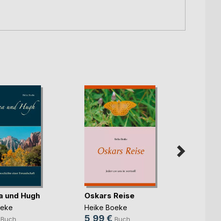
a und Hugh
Oskars Reise
Tierg
oeke
Heike Boeke
Heike
5,99 €
9,99
Buch
Buch