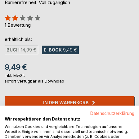
Barrierefreiheit: Voll zugänglich
Bewertung::
40%
1
Bewertung
erhältlich als:
BUCH
14,99 €
E-BOOK
9,49 €
9,49 €
inkl. MwSt.
sofort verfügbar als Download
IN DEN WARENKORB
Datenschutzerklärung
Wir respektieren den Datenschutz
Auf die Merkliste
Wir nutzen Cookies und vergleichbare Technologien auf unserer
Titel bewerten
Website. Einige von ihnen sind essenziell und technisch notwendig.
Daneben verwenden wir Analysemethoden (z. B. Cookies oder