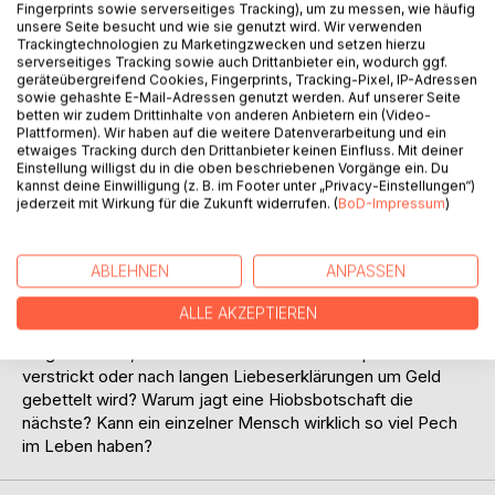
Fingerprints sowie serverseitiges Tracking), um zu messen, wie häufig
unsere Seite besucht und wie sie genutzt wird. Wir verwenden
Trackingtechnologien zu Marketingzwecken und setzen hierzu
serverseitiges Tracking sowie auch Drittanbieter ein, wodurch ggf.
geräteübergreifend Cookies, Fingerprints, Tracking-Pixel, IP-Adressen
sowie gehashte E-Mail-Adressen genutzt werden. Auf unserer Seite
betten wir zudem Drittinhalte von anderen Anbietern ein (Video-
BESCHREIBUNG
Plattformen). Wir haben auf die weitere Datenverarbeitung und ein
etwaiges Tracking durch den Drittanbieter keinen Einfluss. Mit deiner
Einstellung willigst du in die oben beschriebenen Vorgänge ein. Du
kannst deine Einwilligung (z. B. im Footer unter „Privacy-Einstellungen“)
Seit vielen Monaten versucht Sanne, sich Pedros
jederzeit mit Wirkung für die Zukunft widerrufen. (
BoD-Impressum
)
hypnotischen Liebesschwüren zu entziehen.
Immer wieder fragt sie sich, ob der Mann, den sie auf
einem Portal Ü 50 kennenlernte, tatsächlich der
ABLEHNEN
ANPASSEN
Heiratsschwindler ist, für den sie ihn oft hält.
Warum ist sie so misstrauisch und zweifelt an der Liebe
ALLE AKZEPTIEREN
des charismatischen Paradiesvogels?
Liegt es daran, dass Pedro sich oft in Widersprüche
verstrickt oder nach langen Liebeserklärungen um Geld
gebettelt wird? Warum jagt eine Hiobsbotschaft die
nächste? Kann ein einzelner Mensch wirklich so viel Pech
im Leben haben?