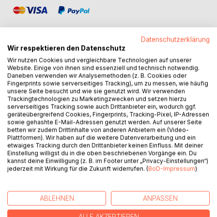
Datenschutzerklärung
Wir respektieren den Datenschutz
Wir nutzen Cookies und vergleichbare Technologien auf unserer
BESCHREIBUNG
Website. Einige von ihnen sind essenziell und technisch notwendig.
Daneben verwenden wir Analysemethoden (z. B. Cookies oder
Fingerprints sowie serverseitiges Tracking), um zu messen, wie häufig
Kein Mitbringsel zum Rendezvous, sondern Schläge ins
unsere Seite besucht und wie sie genutzt wird. Wir verwenden
Trackingtechnologien zu Marketingzwecken und setzen hierzu
Illusionsgenick. Meisterlich ausgeklügelte Psycho- bzw.
serverseitiges Tracking sowie auch Drittanbieter ein, wodurch ggf.
Typogramme mit ironiegeladenen Sprachblitzen und
geräteübergreifend Cookies, Fingerprints, Tracking-Pixel, IP-Adressen
bürgerlich-verklemmte Moralvorstellungen sprengenden
sowie gehashte E-Mail-Adressen genutzt werden. Auf unserer Seite
betten wir zudem Drittinhalte von anderen Anbietern ein (Video-
Donnerschlägen. Jede der in bloßstellender Intimität aufs
Plattformen). Wir haben auf die weitere Datenverarbeitung und ein
Papier geschafften Geschichten gewinnt den großen
etwaiges Tracking durch den Drittanbieter keinen Einfluss. Mit deiner
Themen Liebe, Sex und Leidenschaft neue, schaurig-
Einstellung willigst du in die oben beschriebenen Vorgänge ein. Du
kannst deine Einwilligung (z. B. im Footer unter „Privacy-Einstellungen“)
schöne Aspekte ab. Solche radikalen Liebes- bzw.
jederzeit mit Wirkung für die Zukunft widerrufen. (
BoD-Impressum
)
Leidensgeschichten hat man selten zu lesen bekommen.
ABLEHNEN
ANPASSEN
AUTOR/IN
ALLE AKZEPTIEREN