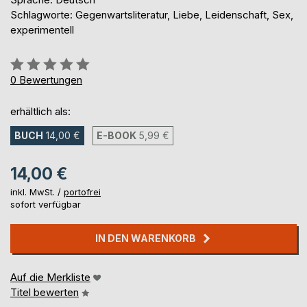
Schlagworte: Gegenwartsliteratur, Liebe, Leidenschaft, Sex,
experimentell
Bewertung::
0%
0
Bewertungen
erhältlich als:
BUCH
14,00 €
E-BOOK
5,99 €
14,00 €
inkl. MwSt. /
portofrei
sofort verfügbar
IN DEN WARENKORB
Auf die Merkliste
Titel bewerten