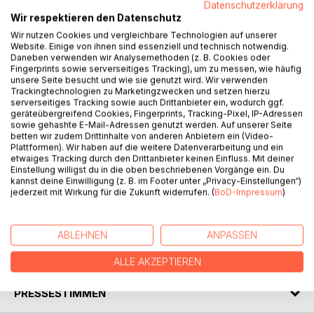
Datenschutzerklärung
Wir respektieren den Datenschutz
Wir nutzen Cookies und vergleichbare Technologien auf unserer
Im Jahr 2005 erhält Adrian Schlayer unerwartet Besuch von
Website. Einige von ihnen sind essenziell und technisch notwendig.
Vigdis, einer Schönheit aus Island. Sie spricht für ihn völlig
Daneben verwenden wir Analysemethoden (z. B. Cookies oder
unverständlich. Eine Stunde später stehen er und seine
Fingerprints sowie serverseitiges Tracking), um zu messen, wie häufig
unsere Seite besucht und wie sie genutzt wird. Wir verwenden
Besucherin vor zwei übel zugerichteten Leichen. Damit
Trackingtechnologien zu Marketingzwecken und setzen hierzu
beginnt für Adrian eine Jagd um den halben Globus. Er lernt
serverseitiges Tracking sowie auch Drittanbieter ein, wodurch ggf.
dabei die Welt des Esperanto kennen. Mitglieder eines
geräteübergreifend Cookies, Fingerprints, Tracking-Pixel, IP-Adressen
sowie gehashte E-Mail-Adressen genutzt werden. Auf unserer Seite
weltumspannenden Netzwerkes dieser Kunstsprache
betten wir zudem Drittinhalte von anderen Anbietern ein (Video-
helfen ihm und seiner Begleiterin weiter. Nur knapp
Plattformen). Wir haben auf die weitere Datenverarbeitung und ein
entrinnen Adrian und Vigdis dem Tod unter anderem auch
etwaiges Tracking durch den Drittanbieter keinen Einfluss. Mit deiner
Einstellung willigst du in die oben beschriebenen Vorgänge ein. Du
deshalb, weil Adrian rasend schnell Downhill fährt. Beim
kannst deine Einwilligung (z. B. im Footer unter „Privacy-Einstellungen“)
Show-Down auf Island steht Adrian mit seinem
jederzeit mit Wirkung für die Zukunft widerrufen. (
BoD-Impressum
)
Mountainbike vor der steilsten Abfahrt seines Lebens.
Unter ihm im Tal läuft Vigdis, seine große Liebe, in den Tod.
ABLEHNEN
ANPASSEN
AUTOR/IN
ALLE AKZEPTIEREN
PRESSESTIMMEN