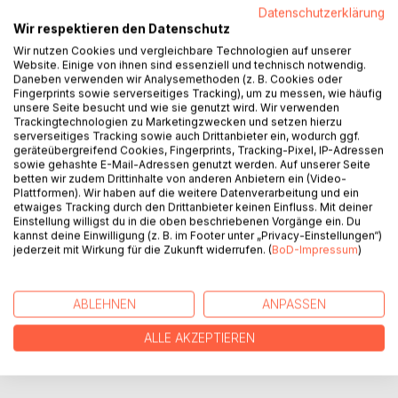
Datenschutzerklärung
Wir respektieren den Datenschutz
Wir nutzen Cookies und vergleichbare Technologien auf unserer
BESCHREIBUNG
Website. Einige von ihnen sind essenziell und technisch notwendig.
Daneben verwenden wir Analysemethoden (z. B. Cookies oder
Fingerprints sowie serverseitiges Tracking), um zu messen, wie häufig
Ich liebe Gedichte und Lieder.
unsere Seite besucht und wie sie genutzt wird. Wir verwenden
Trackingtechnologien zu Marketingzwecken und setzen hierzu
Sie haben etwas magisches in sich, denn sie sind voller
serverseitiges Tracking sowie auch Drittanbieter ein, wodurch ggf.
Musik und Gefühl. Sie tragen mich in das Land der Poesie.
geräteübergreifend Cookies, Fingerprints, Tracking-Pixel, IP-Adressen
In ihnen kann ich alles ausdrücken, was mich in meinem
sowie gehashte E-Mail-Adressen genutzt werden. Auf unserer Seite
betten wir zudem Drittinhalte von anderen Anbietern ein (Video-
Leben bewegt hat, wie Liebe, Hass, Wut, Trotz, Traurigkeit,
Plattformen). Wir haben auf die weitere Datenverarbeitung und ein
Sentimentalität und Wehmut.
etwaiges Tracking durch den Drittanbieter keinen Einfluss. Mit deiner
Einstellung willigst du in die oben beschriebenen Vorgänge ein. Du
kannst deine Einwilligung (z. B. im Footer unter „Privacy-Einstellungen“)
jederzeit mit Wirkung für die Zukunft widerrufen. (
BoD-Impressum
)
AUTOR/IN
PRESSESTIMMEN
ABLEHNEN
ANPASSEN
ALLE AKZEPTIEREN
REZENSIONEN