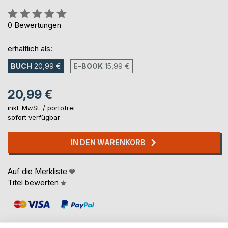
Bewertung::
0%
0
Bewertungen
erhältlich als:
BUCH
20,99 €
E-BOOK
15,99 €
20,99 €
inkl. MwSt. /
portofrei
sofort verfügbar
IN DEN WARENKORB
Auf die Merkliste
Titel bewerten