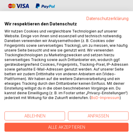
Datenschutzerklärung
Wir respektieren den Datenschutz
Wir nutzen Cookies und vergleichbare Technologien auf unserer
Website. Einige von ihnen sind essenziell und technisch notwendig.
BESCHREIBUNG
Daneben verwenden wir Analysemethoden (z. B. Cookies oder
Fingerprints sowie serverseitiges Tracking), um zu messen, wie häufig
unsere Seite besucht und wie sie genutzt wird. Wir verwenden
Trackingtechnologien zu Marketingzwecken und setzen hierzu
Diese Geschichte handelt vom Protagonisten Sascha O.,
serverseitiges Tracking sowie auch Drittanbieter ein, wodurch ggf.
der nach der letzten gescheiterten Beziehung spontan
geräteübergreifend Cookies, Fingerprints, Tracking-Pixel, IP-Adressen
beschließt für zwei Wochen ins Ausland zu fahren, um mit
sowie gehashte E-Mail-Adressen genutzt werden. Auf unserer Seite
betten wir zudem Drittinhalte von anderen Anbietern ein (Video-
sich selbst wieder ins Reine zu kommen. Dort will er nach
Plattformen). Wir haben auf die weitere Datenverarbeitung und ein
der Enttäuschung mit seiner letzten großen Liebe seine
etwaiges Tracking durch den Drittanbieter keinen Einfluss. Mit deiner
Erlebnisse mit der Frauenwelt niederschreiben. Der Urlaub
Einstellung willigst du in die oben beschriebenen Vorgänge ein. Du
war somit auch Anlass für die Reflektion seiner Erfolge und
kannst deine Einwilligung (z. B. im Footer unter „Privacy-Einstellungen“)
jederzeit mit Wirkung für die Zukunft widerrufen. (
BoD-Impressum
)
Niederlagen und ist dieses Buch als eine Art Aufarbeitung
gedacht und die teils typischen, teils ungewöhnlichen
Erlebnisse der letzten Jahre, die hier erzählt werden, sowie
ABLEHNEN
ANPASSEN
ebenso jene des Urlaubs, spiegeln nur den aktuellen
Zeitgeist wieder. Eigene Verfehlungen kommen dabei
ALLE AKZEPTIEREN
genauso ans Tageslicht wie so manches Übel der heutigen