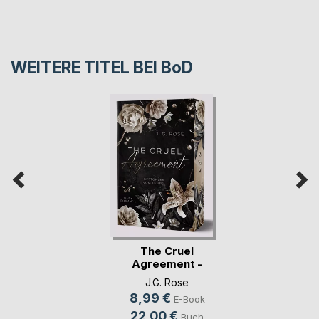
WEITERE TITEL BEI
BoD
The Cruel
Agreement -
Gestohlen vo(...)
J.G. Rose
8,99 €
E-Book
22,00 €
Buch