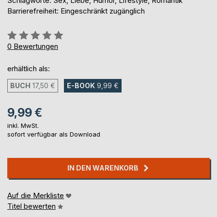
Schlagworte: Sex, Liebe, Humor, Lifestyle, Romantik
Barrierefreiheit: Eingeschränkt zugänglich
Bewertung::
0%
0
Bewertungen
erhältlich als:
BUCH
17,50 €
E-BOOK
9,99 €
9,99 €
inkl. MwSt.
sofort verfügbar als Download
IN DEN WARENKORB
Auf die Merkliste
Titel bewerten