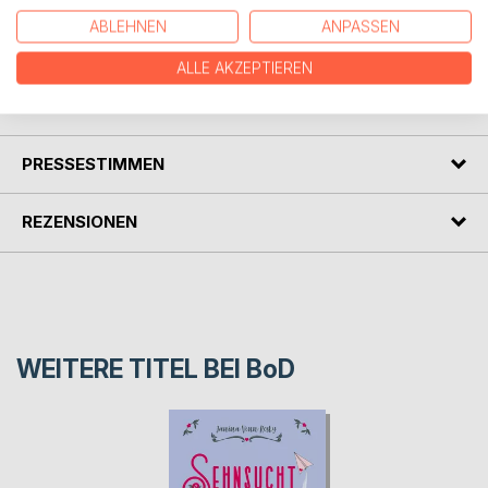
Alle drei Bücher sind eigenständige Romane, die
ABLEHNEN
ANPASSEN
unabhängig voneinander gelesen werden können.
ALLE AKZEPTIEREN
AUTOR/IN
PRESSESTIMMEN
REZENSIONEN
WEITERE TITEL BEI
BoD