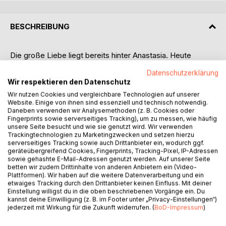
BESCHREIBUNG
Die große Liebe liegt bereits hinter Anastasia. Heute
verschenkt sie ihr Herz lieber an verstoßene Möbel, die sie
Datenschutzerklärung
mit viel Fantasie in neue Lieblingsstücke verwandelt.
Wir respektieren den Datenschutz
Als sie eines Tages das charmante Tea Time entdeckt, ist
Wir nutzen Cookies und vergleichbare Technologien auf unserer
sie sofort fasziniert von dem kirschroten Teeladen und
Website. Einige von ihnen sind essenziell und technisch notwendig.
seiner temperamentvollen Inhaberin.
Daneben verwenden wir Analysemethoden (z. B. Cookies oder
Aber Anastasia findet nicht nur duftende Tees und gute
Fingerprints sowie serverseitiges Tracking), um zu messen, wie häufig
unsere Seite besucht und wie sie genutzt wird. Wir verwenden
Freundinnen im Tea Time. Ihr begegnet auch ein
Trackingtechnologien zu Marketingzwecken und setzen hierzu
ungehobelter Gentleman mit dem Talent, sie immer wieder
serverseitiges Tracking sowie auch Drittanbieter ein, wodurch ggf.
zur Weißglut zu bringen. Seine funkelnden Bernsteinaugen
geräteübergreifend Cookies, Fingerprints, Tracking-Pixel, IP-Adressen
sowie gehashte E-Mail-Adressen genutzt werden. Auf unserer Seite
wollen sie dennoch einfach nicht loslassen ...
betten wir zudem Drittinhalte von anderen Anbietern ein (Video-
Ist in Anastasias Herz wirklich gar kein Platz mehr für die
Plattformen). Wir haben auf die weitere Datenverarbeitung und ein
Liebe?
etwaiges Tracking durch den Drittanbieter keinen Einfluss. Mit deiner
Einstellung willigst du in die oben beschriebenen Vorgänge ein. Du
*** Mit drei köstlichen Rezepten zum Nachbacken für eine
kannst deine Einwilligung (z. B. im Footer unter „Privacy-Einstellungen“)
genussvolle englische Tea Time ***
jederzeit mit Wirkung für die Zukunft widerrufen. (
BoD-Impressum
)
Liebe in Teedosen ist der erste Teil der Tea Time-Trilogie.