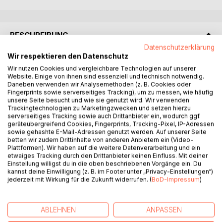
BESCHREIBUNG
Datenschutzerklärung
Wir respektieren den Datenschutz
In „Liebe in Lateinamerika“ beschreibt der Autor seine neun
Wir nutzen Cookies und vergleichbare Technologien auf unserer
Monate lange Reise durch Lateinamerika. Motiviert durch
Website. Einige von ihnen sind essenziell und technisch notwendig.
seine jungen Träume und Wünsche die Welt kennen zu
Daneben verwenden wir Analysemethoden (z. B. Cookies oder
Fingerprints sowie serverseitiges Tracking), um zu messen, wie häufig
lernen. Konfrontiert von Ängsten vor unbekannten Kulturen
unsere Seite besucht und wie sie genutzt wird. Wir verwenden
und Sprachen, mit seinen 26 Jahren entschied Dirk in
Trackingtechnologien zu Marketingzwecken und setzen hierzu
seinen letzten Kontinent einzutauchen, Lateinamerika.
serverseitiges Tracking sowie auch Drittanbieter ein, wodurch ggf.
geräteübergreifend Cookies, Fingerprints, Tracking-Pixel, IP-Adressen
sowie gehashte E-Mail-Adressen genutzt werden. Auf unserer Seite
So erwarteten ihn eine Stadt mit Tangoseele, die
betten wir zudem Drittinhalte von anderen Anbietern ein (Video-
Einsamkeit Patagoniens, die gewaltigen Anden, die Musik
Plattformen). Wir haben auf die weitere Datenverarbeitung und ein
etwaiges Tracking durch den Drittanbieter keinen Einfluss. Mit deiner
von den Hochebenen, die Indianervölker vom Amazonas,
Einstellung willigst du in die oben beschriebenen Vorgänge ein. Du
die Hitze der karibischen Strände und die Tradition
kannst deine Einwilligung (z. B. im Footer unter „Privacy-Einstellungen“)
Mittelamerikas. Er durchquerte Lateinamerika über Wasser,
jederzeit mit Wirkung für die Zukunft widerrufen. (
BoD-Impressum
)
Erde und Luft. Umgeben von bewegenden Landschaften,
der Autor fängt eine parallele Reise an, die Reise in das
innere seiner Seele. Zwischen Höhen und Tiefen
ABLEHNEN
ANPASSEN
erscheinen malerische Persönlichkeiten die diesen Seiten