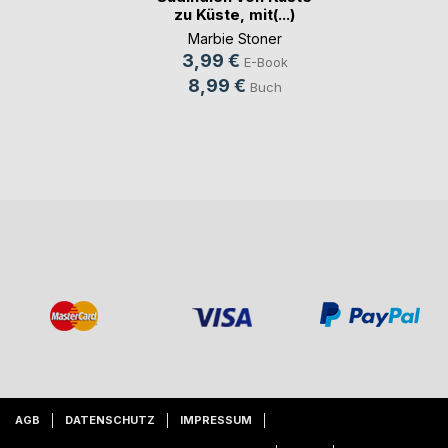
zu Küste, mit(...)
Marbie Stoner
3,99 €
E-Book
8,99 €
Buch
AGB
DATENSCHUTZ
IMPRESSUM