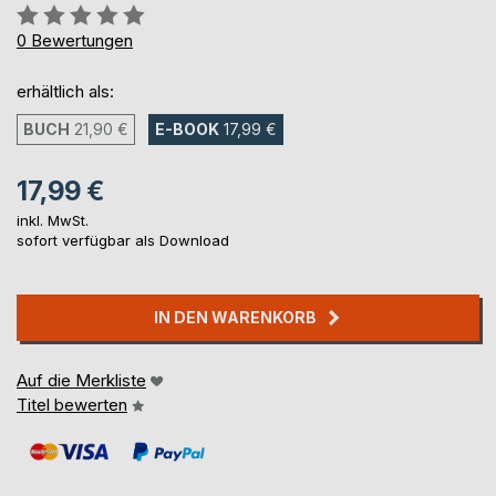
Bewertung::
0%
0
Bewertungen
erhältlich als:
BUCH
21,90 €
E-BOOK
17,99 €
17,99 €
inkl. MwSt.
sofort verfügbar als Download
IN DEN WARENKORB
Auf die Merkliste
Titel bewerten