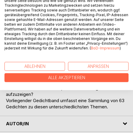
unsere Seite besucht und wie sie genutzt wird. Wir verwenden
Trackingtechnologien zu Marketingzwecken und setzen hierzu
serverseitiges Tracking sowie auch Drittanbieter ein, wodurch ggf.
geräteübergreifend Cookies, Fingerprints, Tracking-Pixel, IP-Adressen
sowie gehashte E-Mail-Adressen genutzt werden. Auf unserer Seite
BESCHREIBUNG
betten wir zudem Drittinhalte von anderen Anbietern ein (Video-
Plattformen). Wir haben auf die weitere Datenverarbeitung und ein
etwaiges Tracking durch den Drittanbieter keinen Einfluss. Mit deiner
Ein Großteil ihres Lebens wurde von Kunst geprägt. Malerei
Einstellung willigst du in die oben beschriebenen Vorgänge ein. Du
kannst deine Einwilligung (z. B. im Footer unter „Privacy-Einstellungen“)
auf Seide sowie Kohle und Tusche auf Leinwand haben ihr
jederzeit mit Wirkung für die Zukunft widerrufen. (
BoD-Impressum
)
immer wieder Freude bereitet.
Ihre Gedichte behandeln Themen wie Gefühle von Liebe,
Glück, Sehnsucht und Träumen. Auch Krankheit und Tod
ABLEHNEN
ANPASSEN
sind darin eingeschlossen.
In zahlreichen dieser Gedichte hat sie damit ihrer Seele
ALLE AKZEPTIEREN
Ausdruck verliehen, um andere Menschen teilhaben zu
lassen. Vielleicht aber auch, um anderen Wege
aufzuzeigen?
Vorliegender Gedichtband umfasst eine Sammlung von 63
Gedichten zu diesen unterschiedlichsten Themen.
AUTOR/IN