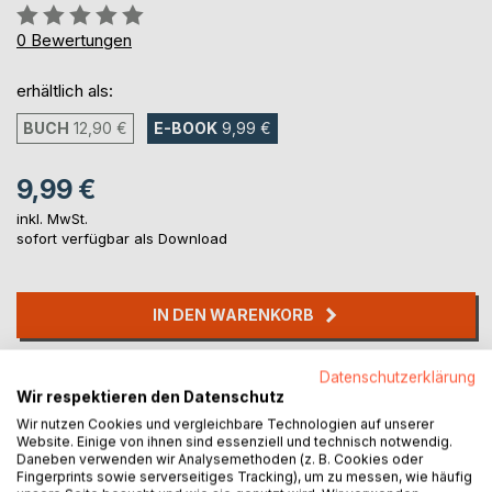
Bewertung::
0%
0
Bewertungen
erhältlich als:
BUCH
12,90 €
E-BOOK
9,99 €
9,99 €
inkl. MwSt.
sofort verfügbar als Download
IN DEN WARENKORB
Auf die Merkliste
Datenschutzerklärung
Wir respektieren den Datenschutz
Titel bewerten
Wir nutzen Cookies und vergleichbare Technologien auf unserer
Website. Einige von ihnen sind essenziell und technisch notwendig.
Daneben verwenden wir Analysemethoden (z. B. Cookies oder
Fingerprints sowie serverseitiges Tracking), um zu messen, wie häufig