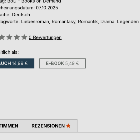
lag: BoD - Books on Demand
cheinungsdatum: 07.10.2025
ache: Deutsch
lagworte: Liebesroman, Romantasy, Romantik, Drama, Legenden
ertung::
0
Bewertungen
ltlich als:
BUCH
14,99 €
E-BOOK
5,49 €
TIMMEN
REZENSIONEN