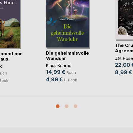
The Cru
Agreem
Die geheimnisvolle
kommt mir
Gestohle
Wanduhr
J.G. Rose
Haus
22,00 
Klaus Konrad
ad
14,99 €
8,99 €
Buch
uch
4,99 €
E-Book
Book