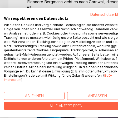
Eleonore Bergmann zieht es nach Cornwall, diese
ist.
Sie war von ihrem Freund Bobby betrogen worden
Datenschutzerk
miteinander verbringen.
Wir respektieren den Datenschutz
Ihre Eltern wurden damals bei einem Raubüberfall g
Wir nutzen Cookies und vergleichbare Technologien auf unserer Website
von ihren Eltern wusste, war,
Einige von ihnen sind essenziell und technisch notwendig. Daneben ver
wir Analysemethoden (z. B. Cookies oder Fingerprints sowie serverseitig
dass ihre Mutter aus Cornwall stammte. Eleonore 
Tracking), um zu messen, wie häufig unsere Seite besucht und wie sie ge
charismatischen Professor John Hughes, sowie Pr
wird. Wir verwenden Trackingtechnologien zu Marketingzwecken und se
haben, geben aber widersprüchliche Aussagen ü
hierzu serverseitiges Tracking sowie auch Drittanbieter ein, wodurch ggf.
geräteübergreifend Cookies, Fingerprints, Tracking-Pixel, IP-Adressen s
sie näher, der allerdings auch ein dunkles Geheimn
gehashte E-Mail-Adressen genutzt werden. Auf unserer Seite betten wir
immer tiefer in einen Strudel aus Lügen und Intr
Drittinhalte von anderen Anbietern ein (Video-Plattformen). Wir haben auf
Erde mehr gibt, als ihr bewusst war, und dass ihr
weitere Datenverarbeitung und ein etwaiges Tracking durch den Drittanbi
keinen Einfluss. Mit deiner Einstellung willigst du in die oben beschriebe
Vorgänge ein. Du kannst deine Einwilligung (z. B. im Footer unter „Privacy-
Einstellungen“) jederzeit mit Wirkung für die Zukunft widerrufen. (
BoD-
Impressum
)
WEITERE TITEL BEI
Bo
ABLEHNEN
ANPASSEN
ALLE AKZEPTIEREN