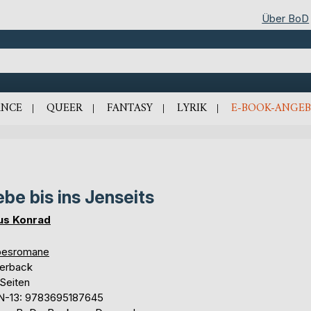
Über BoD
NCE
QUEER
FANTASY
LYRIK
E-BOOK-ANGEB
ebe bis ins Jenseits
us Konrad
besromane
erback
 Seiten
N-13: 9783695187645