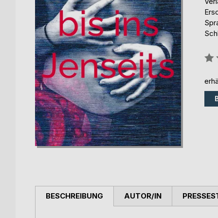
Ver
Ers
Spr
Sch
Bew
0%
erhä
BESCHREIBUNG
AUTOR/IN
PRESSES