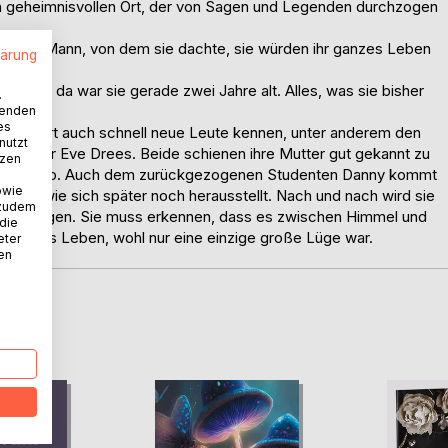
n geheimnisvollen Ort, der von Sagen und Legenden durchzogen
, dem Mann, von dem sie dachte, sie würden ihr ganzes Leben
lärung
etötet, da war sie gerade zwei Jahre alt. Alles, was sie bisher
.
wenden
es
lernt dort auch schnell neue Leute kennen, unter anderem den
nutzt
ofessor Eve Drees. Beide schienen ihre Mutter gut gekannt zu
tzen
ber sie ab. Auch dem zurückgezogenen Studenten Danny kommt
owie
is hat, wie sich später noch herausstellt. Nach und nach wird sie
 zudem
igen gezogen. Sie muss erkennen, dass es zwischen Himmel und
 die
 gesamtes Leben, wohl nur eine einzige große Lüge war.
eter
nen
D