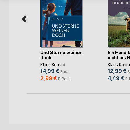
 a
Und Sterne weinen
Ein Hund 
doch
nicht ins 
Rivers
, ...
Klaus Konrad
Klaus Konr
14,99 €
12,99 €
h
Buch
B
2,99 €
4,49 €
E-Book
E-