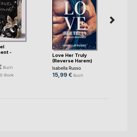
el
ent -
Love Her Truly
Those
n vo(...)
(Reverse Harem)
Marita 
€
Buch
Isabella Russo
18,5
15,99 €
E-Book
Buch
8,49