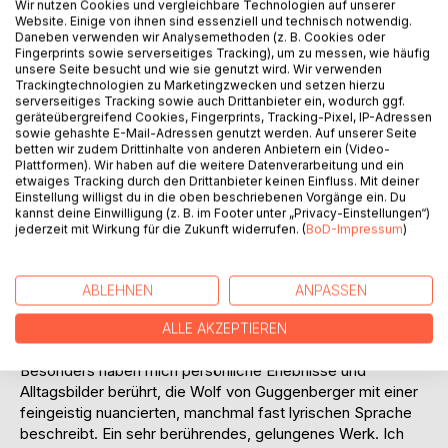
Wir nutzen Cookies und vergleichbare Technologien auf unserer
Website. Einige von ihnen sind essenziell und technisch notwendig.
Daneben verwenden wir Analysemethoden (z. B. Cookies oder
Fingerprints sowie serverseitiges Tracking), um zu messen, wie häufig
unsere Seite besucht und wie sie genutzt wird. Wir verwenden
Trackingtechnologien zu Marketingzwecken und setzen hierzu
serverseitiges Tracking sowie auch Drittanbieter ein, wodurch ggf.
geräteübergreifend Cookies, Fingerprints, Tracking-Pixel, IP-Adressen
sowie gehashte E-Mail-Adressen genutzt werden. Auf unserer Seite
BESCHREIBUNG
betten wir zudem Drittinhalte von anderen Anbietern ein (Video-
Plattformen). Wir haben auf die weitere Datenverarbeitung und ein
etwaiges Tracking durch den Drittanbieter keinen Einfluss. Mit deiner
Einstellung willigst du in die oben beschriebenen Vorgänge ein. Du
Dieses herrliche Buch hat mich auf eine poetisch-
kannst deine Einwilligung (z. B. im Footer unter „Privacy-Einstellungen“)
philosophische Reise durch die Vielfalt und Schönheit der
jederzeit mit Wirkung für die Zukunft widerrufen. (
BoD-Impressum
)
Liebe und des Lebens mitgenommen. Tiefe Erkenntnisse
eröffneten mir erstaunlich neue Sichtweisen.
Das Erfahren und Verarbeiten dunkler Abgründen von Sucht
ABLEHNEN
ANPASSEN
und Missbrauch lässt das Licht der Liebe und des Lebens
sowie die Schönheit und die Farben der Natur in neuem
ALLE AKZEPTIEREN
Glanz erstrahlen.
Besonders haben mich persönliche Erlebnisse und
Alltagsbilder berührt, die Wolf von Guggenberger mit einer
feingeistig nuancierten, manchmal fast lyrischen Sprache
beschreibt. Ein sehr berührendes, gelungenes Werk. Ich