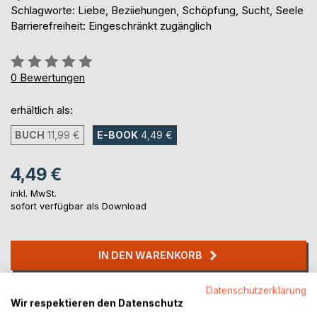
Schlagworte: Liebe, Beziiehungen, Schöpfung, Sucht, Seele
Barrierefreiheit: Eingeschränkt zugänglich
Bewertung::
0%
0
Bewertungen
erhältlich als:
BUCH
11,99 €
E-BOOK
4,49 €
4,49 €
inkl. MwSt.
sofort verfügbar als Download
IN DEN WARENKORB
Datenschutzerklärung
Auf die Merkliste
Wir respektieren den Datenschutz
Titel bewerten