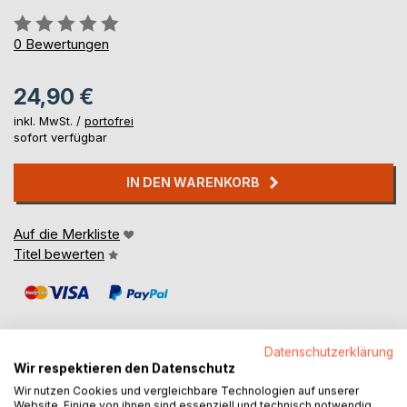
Bewertung::
0%
0
Bewertungen
24,90 €
inkl. MwSt. /
portofrei
sofort verfügbar
IN DEN WARENKORB
Auf die Merkliste
Titel bewerten
Datenschutzerklärung
Wir respektieren den Datenschutz
Wir nutzen Cookies und vergleichbare Technologien auf unserer
BESCHREIBUNG
Website. Einige von ihnen sind essenziell und technisch notwendig.