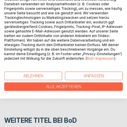
Daneben verwenden wir Analysemethoden (z. B. Cookies oder
Fingerprints sowie serverseitiges Tracking), um zu messen, wie häufig
Der Band 14 der Werke von Rolf Stolz LICHTHÖRER enthält
unsere Seite besucht und wie sie genutzt wird. Wir verwenden
Kurze Prosa, Essays zu Literatur und Kunst sowie neue und
Trackingtechnologien zu Marketingzwecken und setzen hierzu
serverseitiges Tracking sowie auch Drittanbieter ein, wodurch ggf.
ältere Gedichte aus den Jahren 1969 bis 1976 und 2017 bis
geräteübergreifend Cookies, Fingerprints, Tracking-Pixel, IP-Adressen
2019. Das Vorwort stammt von dem Kölner Schriftsteller
sowie gehashte E-Mail-Adressen genutzt werden. Auf unserer Seite
Rolf Polander.
betten wir zudem Drittinhalte von anderen Anbietern ein (Video-
Plattformen). Wir haben auf die weitere Datenverarbeitung und ein
etwaiges Tracking durch den Drittanbieter keinen Einfluss. Mit deiner
Einstellung willigst du in die oben beschriebenen Vorgänge ein. Du
AUTOR/IN
kannst deine Einwilligung (z. B. im Footer unter „Privacy-Einstellungen“)
jederzeit mit Wirkung für die Zukunft widerrufen. (
BoD-Impressum
)
PRESSESTIMMEN
ABLEHNEN
ANPASSEN
REZENSIONEN
ALLE AKZEPTIEREN
WEITERE TITEL BEI
BoD