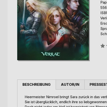
Pap
556
ISB
Ver
Ers
Spr
Schl
Bew
0%
BESCHREIBUNG
AUTOR/IN
PRESSES
Heermeister Nimroel bringt Sara zurück in das ve
Sie ist überglücklich, endlich ihre so liebgewonn
Doch nicht jeder am Hof ist begeistert von Nimro