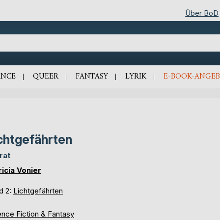
Über BoD
NCE
QUEER
FANTASY
LYRIK
E-BOOK-ANGEB
chtgefährten
rat
ricia Vonier
d 2:
Lichtgefährten
ence Fiction & Fantasy