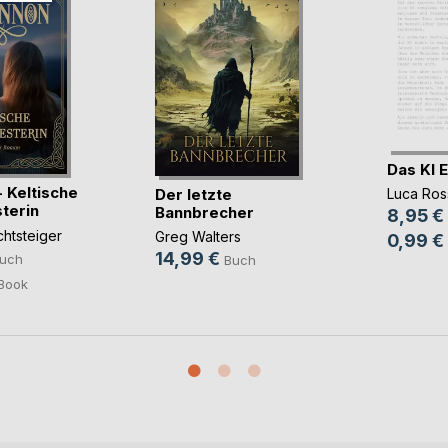
Das KI 
 Keltische
Der letzte
Luca Ros
terin
Bannbrecher
8,95 €
chtsteiger
Greg Walters
0,99 €
14,99 €
uch
Buch
Book