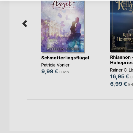
en der
e
Rhiannon -
Schmetterlingsflügel
Hohepries
cher
Patricia Vonier
Rainer C. Li
h
9,99 €
Buch
16,95 €
B
6,99 €
E-