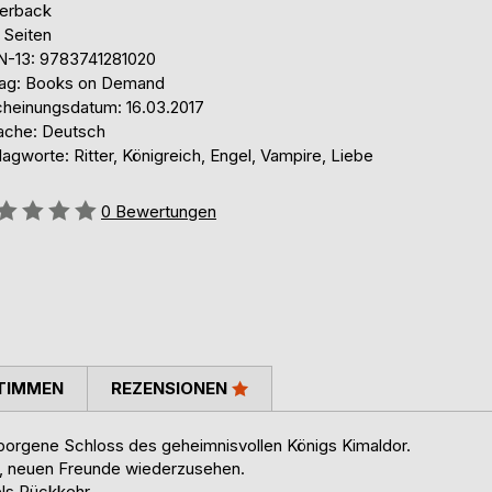
erback
 Seiten
N-13: 9783741281020
lag: Books on Demand
cheinungsdatum: 16.03.2017
ache: Deutsch
agworte: Ritter, Königreich, Engel, Vampire, Liebe
ertung::
0
Bewertungen
TIMMEN
REZENSIONEN
rborgene Schloss des geheimnisvollen Königs Kimaldor.
en, neuen Freunde wiederzusehen.
els Rückkehr.