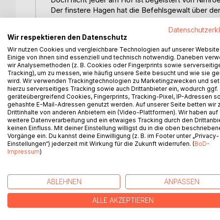
Der finstere Hagen hat die Befehlsgewalt über den
seinen Platz als Großmeister wieder einnimmt.
Datenschutzerk
Und auch Sara hat gleich am ersten Abend eine u
Wir respektieren den Datenschutz
Nimroels Schutzengel Lucien geistert noch durch 
Wir nutzen Cookies und vergleichbare Technologien auf unserer Website
Hat er etwa Schuld auf sich geladen und droht zu f
Einige von ihnen sind essenziell und technisch notwendig. Daneben ver
Und warum zeigt der eiskalte Engel Interesse an 
wir Analysemethoden (z. B. Cookies oder Fingerprints sowie serverseitig
Als dann auch noch ein dubioser Mönch auftaucht, 
Tracking), um zu messen, wie häufig unsere Seite besucht und wie sie ge
wird. Wir verwenden Trackingtechnologien zu Marketingzwecken und se
Sara endgültig, dass ihre Berufung zur Lichtgefähr
hierzu serverseitiges Tracking sowie auch Drittanbieter ein, wodurch ggf.
Und in dieser Situation gerät sie auch noch mit 
geräteübergreifend Cookies, Fingerprints, Tracking-Pixel, IP-Adressen s
will.
gehashte E-Mail-Adressen genutzt werden. Auf unserer Seite betten wir
Drittinhalte von anderen Anbietern ein (Video-Plattformen). Wir haben auf
Sara hasst es, sich mit dem blonden Hünen zu strei
weitere Datenverarbeitung und ein etwaiges Tracking durch den Drittanbi
Oder ist es am Ende gar ... Liebe?
keinen Einfluss. Mit deiner Einstellung willigst du in die oben beschriebe
Vorgänge ein. Du kannst deine Einwilligung (z. B. im Footer unter „Privacy-
Einstellungen“) jederzeit mit Wirkung für die Zukunft widerrufen. (
BoD-
Impressum
)
WEITERE TITEL BEI
Bo
ABLEHNEN
ANPASSEN
ALLE AKZEPTIEREN