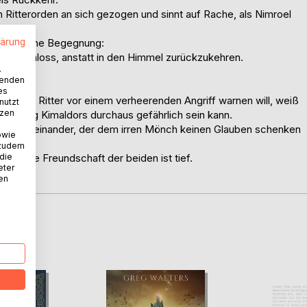
 Ritterorden an sich gezogen und sinnt auf Rache, als Nimroel
lärung
nheimliche Begegnung:
das Schloss, anstatt in den Himmel zurückzukehren.
.
allen?
wenden
Sara?
es
der die Ritter vor einem verheerenden Angriff warnen will, weiß
nutzt
tzen
tin König Kimaldors durchaus gefährlich sein kann.
Nimroel aneinander, der dem irren Mönch keinen Glauben schenken
owie
 zudem
 die
ten. Die Freundschaft der beiden ist tief.
eter
nen
D