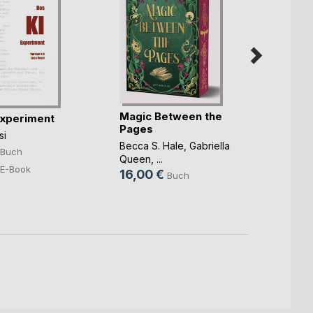
Magic Between the
Experiment
Pages
Trans
si
Becca S. Hale
,
Gabriella
Phillip
Buch
Queen
, ...
13,9
E-Book
16,00 €
Buch