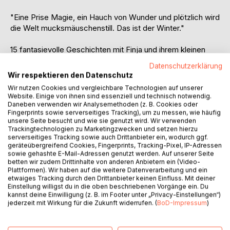
"Eine Prise Magie, ein Hauch von Wunder und plötzlich wird
die Welt mucksmäuschenstill. Das ist der Winter."
15 fantasievolle Geschichten mit Finja und ihrem kleinen
Hund Max, die gemeinsam Abenteuer im Schnee erleben,
Datenschutzerklärung
kleine tierische Wunder entdecken und die Winterzeit in all
Wir respektieren den Datenschutz
ihren magischen Facetten genießen. Jede Erzählung
Wir nutzen Cookies und vergleichbare Technologien auf unserer
entführt in eine zauberhafte Welt, in der funkelnde
Website. Einige von ihnen sind essenziell und technisch notwendig.
Momente, leises Staunen und herzerwärmende
Daneben verwenden wir Analysemethoden (z. B. Cookies oder
Fingerprints sowie serverseitiges Tracking), um zu messen, wie häufig
Begegnungen den Alltag vergessen lassen.
unsere Seite besucht und wie sie genutzt wird. Wir verwenden
Trackingtechnologien zu Marketingzwecken und setzen hierzu
Von glitzernden Sternen bis hin zu geheimnisvollen
serverseitiges Tracking sowie auch Drittanbieter ein, wodurch ggf.
geräteübergreifend Cookies, Fingerprints, Tracking-Pixel, IP-Adressen
Weihnachtsmomenten - die märchenhaften Geschichten
sowie gehashte E-Mail-Adressen genutzt werden. Auf unserer Seite
mit Finja laden dazu ein, die eigene Fantasie schweifen zu
betten wir zudem Drittinhalte von anderen Anbietern ein (Video-
lassen und den Zauber verschneiter Tage mitzuerleben.
Plattformen). Wir haben auf die weitere Datenverarbeitung und ein
Mit liebevollen Details, kleinen Abenteuern und einer
etwaiges Tracking durch den Drittanbieter keinen Einfluss. Mit deiner
Einstellung willigst du in die oben beschriebenen Vorgänge ein. Du
besonderen Portion Magie verströmt jede Erzählung ein
kannst deine Einwilligung (z. B. im Footer unter „Privacy-Einstellungen“)
winterliche Atmosphäre und macht die (Vor)-Freude auf
jederzeit mit Wirkung für die Zukunft widerrufen. (
BoD-Impressum
)
die Winterzeit perfekt.