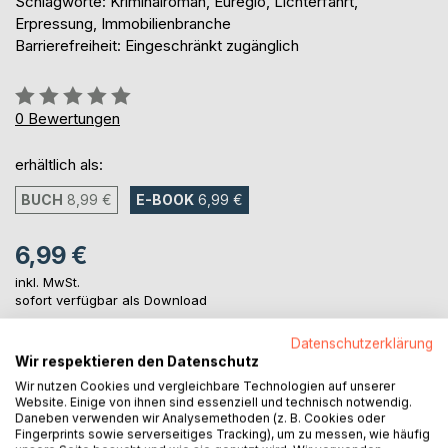
Schlagworte: Kriminalroman, Euregio, Lichterfahrt,
Erpressung, Immobilienbranche
Barrierefreiheit: Eingeschränkt zugänglich
Bewertung::
0%
0
Bewertungen
erhältlich als:
BUCH
8,99 €
E-BOOK
6,99 €
6,99 €
inkl. MwSt.
sofort verfügbar als Download
Datenschutzerklärung
Wir respektieren den Datenschutz
IN DEN WARENKORB
Wir nutzen Cookies und vergleichbare Technologien auf unserer
Website. Einige von ihnen sind essenziell und technisch notwendig.
Daneben verwenden wir Analysemethoden (z. B. Cookies oder
Auf die Merkliste
Fingerprints sowie serverseitiges Tracking), um zu messen, wie häufig