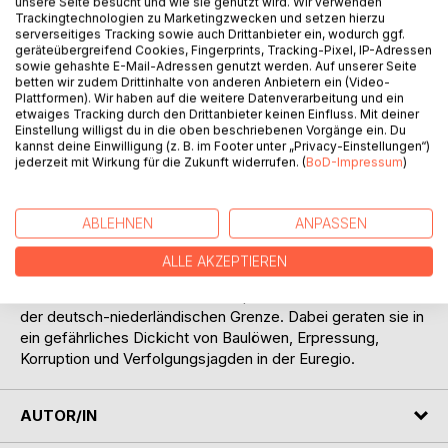
Titel bewerten
unsere Seite besucht und wie sie genutzt wird. Wir verwenden
Trackingtechnologien zu Marketingzwecken und setzen hierzu
serverseitiges Tracking sowie auch Drittanbieter ein, wodurch ggf.
geräteübergreifend Cookies, Fingerprints, Tracking-Pixel, IP-Adressen
sowie gehashte E-Mail-Adressen genutzt werden. Auf unserer Seite
betten wir zudem Drittinhalte von anderen Anbietern ein (Video-
Plattformen). Wir haben auf die weitere Datenverarbeitung und ein
etwaiges Tracking durch den Drittanbieter keinen Einfluss. Mit deiner
Einstellung willigst du in die oben beschriebenen Vorgänge ein. Du
kannst deine Einwilligung (z. B. im Footer unter „Privacy-Einstellungen“)
BESCHREIBUNG
jederzeit mit Wirkung für die Zukunft widerrufen. (
BoD-Impressum
)
An einem nebligen Morgen nach dem Lichterfahrtfest in
ABLEHNEN
ANPASSEN
Gronau wird am Dreiländersee die Leiche einer jungen Frau
gefunden. Terry Westhues und Lou van Reef als
ALLE AKZEPTIEREN
Kommissare des GPT (Grenzüberschreitendes
Polizeiteam) ermitteln in einem spannenden Kriminalfall an
der deutsch-niederländischen Grenze. Dabei geraten sie in
ein gefährliches Dickicht von Baulöwen, Erpressung,
Korruption und Verfolgungsjagden in der Euregio.
AUTOR/IN