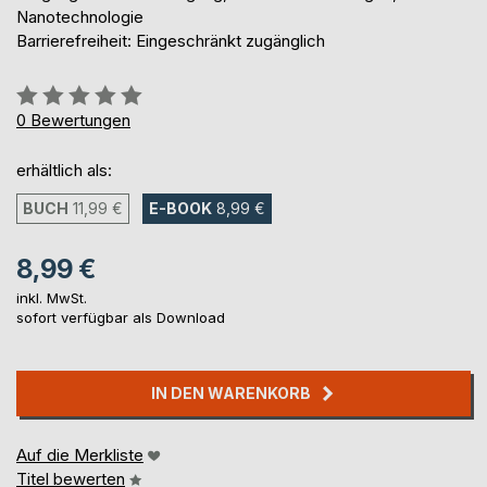
Nanotechnologie
Barrierefreiheit: Eingeschränkt zugänglich
Bewertung::
0%
0
Bewertungen
erhältlich als:
BUCH
11,99 €
E-BOOK
8,99 €
8,99 €
inkl. MwSt.
sofort verfügbar als Download
IN DEN WARENKORB
Auf die Merkliste
Titel bewerten