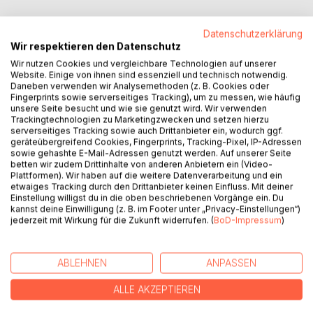
Datenschutzerklärung
Wir respektieren den Datenschutz
Wir nutzen Cookies und vergleichbare Technologien auf unserer
Website. Einige von ihnen sind essenziell und technisch notwendig.
Daneben verwenden wir Analysemethoden (z. B. Cookies oder
Fingerprints sowie serverseitiges Tracking), um zu messen, wie häufig
BESCHREIBUNG
unsere Seite besucht und wie sie genutzt wird. Wir verwenden
Trackingtechnologien zu Marketingzwecken und setzen hierzu
serverseitiges Tracking sowie auch Drittanbieter ein, wodurch ggf.
In einer Mischung aus Realität und Traumwelt folgt das
geräteübergreifend Cookies, Fingerprints, Tracking-Pixel, IP-Adressen
sowie gehashte E-Mail-Adressen genutzt werden. Auf unserer Seite
Buch dem Leben von Pascal, einem ehemaligen Soldaten
betten wir zudem Drittinhalte von anderen Anbietern ein (Video-
und nun Softwareentwickler, auf seiner Suche nach wahrer
Plattformen). Wir haben auf die weitere Datenverarbeitung und ein
Verbindung und Bedeutung. Geplagt von Erinnerungen an
etwaiges Tracking durch den Drittanbieter keinen Einfluss. Mit deiner
Einstellung willigst du in die oben beschriebenen Vorgänge ein. Du
seine militärische Vergangenheit und der jüngsten Trennung
kannst deine Einwilligung (z. B. im Footer unter „Privacy-Einstellungen“)
von seiner Frau, trifft Pascal auf Marie, eine Escort-Dame,
jederzeit mit Wirkung für die Zukunft widerrufen. (
BoD-Impressum
)
die ihm einen Hauch von Zuneigung bietet, aber gleichzeitig
die Schwierigkeiten einer gekauften Beziehung offenbart.
Parallel dazu betritt er die Welt der fortgeschrittenen
ABLEHNEN
ANPASSEN
Technologie und erforscht mit Professor Schneider die
Möglichkeiten von Nanobots, wobei er die gefährliche
ALLE AKZEPTIEREN
Schnittstelle von Wissenschaft und Militär erkennen muss.