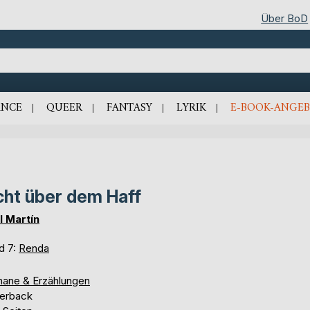
Über BoD
NCE
QUEER
FANTASY
LYRIK
E-BOOK-ANGEB
cht über dem Haff
l Martín
d 7:
Renda
ane & Erzählungen
erback