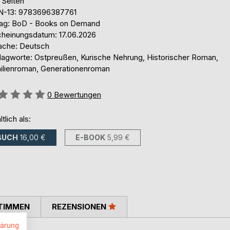
 Seiten
N-13: 9783696387761
lag: BoD - Books on Demand
cheinungsdatum: 17.06.2026
ache: Deutsch
lagworte: Ostpreußen, Kurische Nehrung, Historischer Roman,
ilienroman, Generationenroman
ertung::
0
Bewertungen
ltlich als:
BUCH
16,00 €
E-BOOK
5,99 €
TIMMEN
REZENSIONEN
lärung