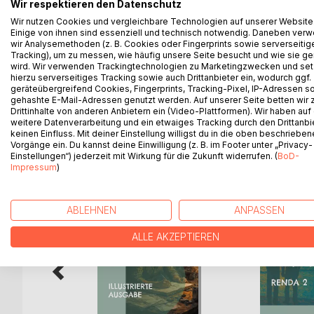
Licht über dem Haff ist ein historischer Roman, 
Wir respektieren den Datenschutz
der Kurischen Nehrung und in Ostpreußen spielt. I
Wir nutzen Cookies und vergleichbare Technologien auf unserer Website
Einige von ihnen sind essenziell und technisch notwendig. Daneben ver
Prusseit und Franz Heilemann, deren Lebenswege v
wir Analysemethoden (z. B. Cookies oder Fingerprints sowie serverseitig
Freundschaft und den politischen Veränderungen i
Tracking), um zu messen, wie häufig unsere Seite besucht und wie sie ge
Haffs entfaltet sich eine Generationengeschichte 
wird. Wir verwenden Trackingtechnologien zu Marketingzwecken und se
versunkenen Welt.
hierzu serverseitiges Tracking sowie auch Drittanbieter ein, wodurch ggf.
geräteübergreifend Cookies, Fingerprints, Tracking-Pixel, IP-Adressen s
gehashte E-Mail-Adressen genutzt werden. Auf unserer Seite betten wir
Drittinhalte von anderen Anbietern ein (Video-Plattformen). Wir haben auf
weitere Datenverarbeitung und ein etwaiges Tracking durch den Drittanbi
keinen Einfluss. Mit deiner Einstellung willigst du in die oben beschriebe
WEITERE TITEL BEI
Bo
Vorgänge ein. Du kannst deine Einwilligung (z. B. im Footer unter „Privacy-
Einstellungen“) jederzeit mit Wirkung für die Zukunft widerrufen. (
BoD-
Impressum
)
ABLEHNEN
ANPASSEN
ALLE AKZEPTIEREN