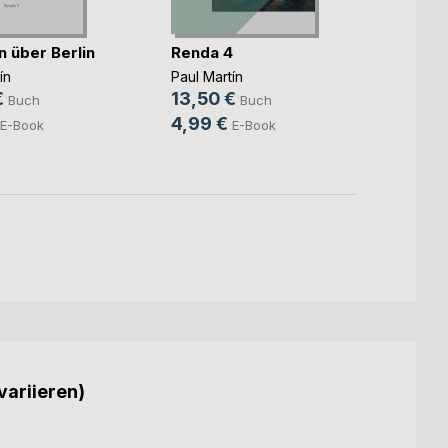
n über Berlin
Renda 4
Renda
ín
Paul Martín
Paul M
€
13,50 €
16,0
Buch
Buch
4,99 €
5,99
E-Book
E-Book
variieren)