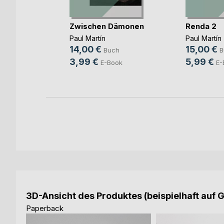
Zwischen Dämonen
Renda 2
ter
Paul Martín
Paul Martín
14,00 €
15,00 €
Buch
B
h
3,99 €
5,99 €
E-Book
E-
ok
3D-Ansicht des Produktes (beispielhaft auf 
Paperback