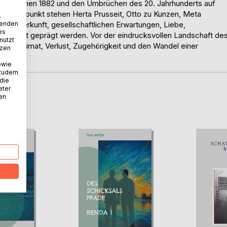
der zwischen 1882 und den Umbrüchen des 20. Jahrhunderts auf
m Mittelpunkt stehen Herta Prusseit, Otto zu Kunzen, Meta
.
wenden
on Herkunft, gesellschaftlichen Erwartungen, Liebe,
es
hrer Zeit geprägt werden. Vor der eindrucksvollen Landschaft de
nutzt
über Heimat, Verlust, Zugehörigkeit und den Wandel einer
tzen
owie
 zudem
 die
eter
nen
D