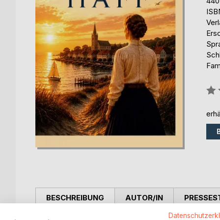
440
ISB
Ver
Ers
Spr
Sch
Fam
Bew
0%
erhä
BESCHREIBUNG
AUTOR/IN
PRESSES
Datenschutzerk