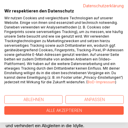
Gedichten um serbische Trochäen handelt) bestechen
Datenschutzerklärung
Wir respektieren den Datenschutz
durch präzise Beobachtung der Natur, des Verhältnisses
Mensch-Natur wie durch den Versuch, diese
Wir nutzen Cookies und vergleichbare Technologien auf unserer
Website. Einige von ihnen sind essenziell und technisch notwendig.
Wahrnehmungen ebenso präzise und dabei sinnlich-
Daneben verwenden wir Analysemethoden (z. B. Cookies oder
anschaulich sprachlich zu formen.
Fingerprints sowie serverseitiges Tracking), um zu messen, wie häufig
Ins Bild gebracht werden die Schönheit, auch das Spröde,
unsere Seite besucht und wie sie genutzt wird. Wir verwenden
Trackingtechnologien zu Marketingzwecken und setzen hierzu
das nicht eindeutig zu Fassende.
serverseitiges Tracking sowie auch Drittanbieter ein, wodurch ggf.
Das lyrische Subjekt erlebt Natur und Gesellschaft, erfährt
geräteübergreifend Cookies, Fingerprints, Tracking-Pixel, IP-Adressen
sich in ihr und teilt seine Freude, aber auch seine Bedenken
sowie gehashte E-Mail-Adressen genutzt werden. Auf unserer Seite
mit. Vergänglichkeit, Verlustempfinden kommen zur
betten wir zudem Drittinhalte von anderen Anbietern ein (Video-
Plattformen). Wir haben auf die weitere Datenverarbeitung und ein
Sprache wie die Suche nach Nähe und Übereinstimmung
etwaiges Tracking durch den Drittanbieter keinen Einfluss. Mit deiner
mit sich und anderen.
Einstellung willigst du in die oben beschriebenen Vorgänge ein. Du
Aus intensivem Erleben erwachsen Einsichten.
kannst deine Einwilligung (z. B. im Footer unter „Privacy-Einstellungen“)
jederzeit mit Wirkung für die Zukunft widerrufen. (
BoD-Impressum
)
Zusammenfassende, wertende Verse finden sich in den
Gedichten wohltuend selten. Der Autor verlässt sich eher
auf die Wirkung seiner sprachschöpferischen
ABLEHNEN
ANPASSEN
Benennungen, die sich zumeist als Verknappungen ohne
Kurzschlüsse erweisen.
ALLE AKZEPTIEREN
Kurt Scharfs Lakonismus schafft Distanz zum Erfahrenen,
ermöglicht einen reflektierenden Umgang mit den Texten
und verhindert ein Abgleiten in die Idylle.