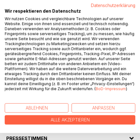
Datenschutzerklärung
Wir respektieren den Datenschutz
Wörter kommen und gehen. Fand vor einigen Jahrzehnten
der Computer seinen Einzug in das Alltagsleben und damit
Wir nutzen Cookies und vergleichbare Technologien auf unserer
Website. Einige von ihnen sind essenziell und technisch notwendig.
auch in den allgemeinen Sprachgebrauch, ging dies einher
Daneben verwenden wir Analysemethoden (z. B. Cookies oder
damit, dass der Begriff Schreibmaschine immer seltener
Fingerprints sowie serverseitiges Tracking), um zu messen, wie häufig
gebraucht wurde, weil dieses Gerät auch immer seltener
unsere Seite besucht und wie sie genutzt wird. Wir verwenden
Trackingtechnologien zu Marketingzwecken und setzen hierzu
zum Einsatz kam. Dieses Buch gibt nun all den Wörtern eine
serverseitiges Tracking sowie auch Drittanbieter ein, wodurch ggf.
Heimstatt, die schon mehr oder weniger verschwunden
geräteübergreifend Cookies, Fingerprints, Tracking-Pixel, IP-Adressen
sind oder die gerade dabei sind, zu verschwinden.
sowie gehashte E-Mail-Adressen genutzt werden. Auf unserer Seite
betten wir zudem Drittinhalte von anderen Anbietern ein (Video-
Insgesamt 777 Begriffe hat der Autor zusammengetragen,
Plattformen). Wir haben auf die weitere Datenverarbeitung und ein
von denen sicher viele bekannt sind, die aber im Alltag
etwaiges Tracking durch den Drittanbieter keinen Einfluss. Mit deiner
immer seltener verwendet werden. Und für den Fall, dass
Einstellung willigst du in die oben beschriebenen Vorgänge ein. Du
doch einmal ein Wort in diesem Buch bereits unbekannt
kannst deine Einwilligung (z. B. im Footer unter „Privacy-Einstellungen“)
jederzeit mit Wirkung für die Zukunft widerrufen. (
BoD-Impressum
)
sein sollte, gibt es zu jedem Begriff auch einen kurzen
Hinweis zur Bedeutung dieses leider seltener genutzten
Wortes. Retten Sie alte Wörter, bevor sie aussterben.
ABLEHNEN
ANPASSEN
ALLE AKZEPTIEREN
AUTOR/IN
PRESSESTIMMEN