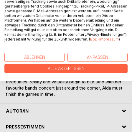
Aida lives for gaming. It is her escape, her thrill and her
serverseitiges Tracking sowie auch Drittanbieter ein, wodurch ggf.
geräteübergreifend Cookies, Fingerprints, Tracking-Pixel, IP-Adressen
world. And then, she meets Noctis, a player who is just as
sowie gehashte E-Mail-Adressen genutzt werden. Auf unserer Seite
passionate about games as she is, so there was no doubt
betten wir zudem Drittinhalte von anderen Anbietern ein (Video-
that they would participate in the yearly gaming
Plattformen). Wir haben auf die weitere Datenverarbeitung und ein
etwaiges Tracking durch den Drittanbieter keinen Einfluss. Mit deiner
phenomenon, Project 3, together.
Einstellung willigst du in die oben beschriebenen Vorgänge ein. Du
kannst deine Einwilligung (z. B. im Footer unter „Privacy-Einstellungen“)
But this year, something is off about the games. They do
jederzeit mit Wirkung für die Zukunft widerrufen. (
BoD-Impressum
)
not feel immersive. They feel too personal. The worlds feel
too real. The stories cut too deep. And the more time she
spends with Noctis, the harder it is to tell what is part of the
ABLEHNEN
ANPASSEN
game and what is something more.
ALLE AKZEPTIEREN
As Aida and Noctis race against the clock to conquer all
three titles, reality and virtuality begin to blur. And with her
favourite bands concert just around the corner, Aida must
finish the games in time.
AUTOR/IN
PRESSESTIMMEN