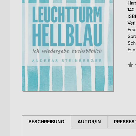
Har
140
ISB
Ver
Ers
Spr
Sch
Esot
Bew
0%
BESCHREIBUNG
AUTOR/IN
PRESSES