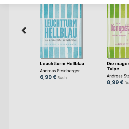
mnan dem
I(...)
Leuchtturm Hellblau
Die mage
Tulpe
ke
Andreas Steinberger
h
Andreas St
6,99 €
Buch
8,99 €
ok
B