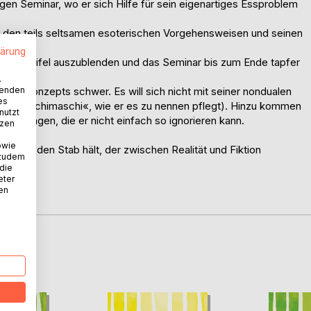
igen Seminar, wo er sich Hilfe für sein eigenartiges Essproblem
on den teils seltsamen esoterischen Vorgehensweisen und seinen
lärung
en Zweifel auszublenden und das Seminar bis zum Ende tapfer
.
minarkonzepts schwer. Es will sich nicht mit seiner nondualen
wenden
es
schimischimaschi«, wie er es zu nennen pflegt). Hinzu kommen
nutzt
derungen, die er nicht einfach so ignorieren kann.
tzen
owie
 Leser den Stab hält, der zwischen Realität und Fiktion
 zudem
 die
eter
nen
D