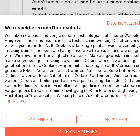
André begibt sich auf eine Reise zu einem dreitäg
erhofft.
Täglich berichtet er Herrn Leuchtturm Hellblau v
körperlichen Beschwerden.
Datenschutzerk
Sein Problem zwingt ihn jedoch, den aufkommend
Wir respektieren den Datenschutz
durchzuhalten.
Wir nutzen Cookies und vergleichbare Technologien auf unserer Website
Zuhause allerdings fällt ihm die Umsetzung des Se
Einige von ihnen sind essenziell und technisch notwendig. Daneben ver
wir Analysemethoden (z. B. Cookies oder Fingerprints sowie serverseitig
Sichtweise vereinbaren lassen (dieses »Wischiwa
Tracking), um zu messen, wie häufig unsere Seite besucht und wie sie ge
außergewöhnliche körperliche und emotionale Verän
wird. Wir verwenden Trackingtechnologien zu Marketingzwecken und se
hierzu serverseitiges Tracking sowie auch Drittanbieter ein, wodurch ggf.
geräteübergreifend Cookies, Fingerprints, Tracking-Pixel, IP-Adressen s
»Ein Entwicklungsroman als Balanceakt, in dem der
gehashte E-Mail-Adressen genutzt werden. Auf unserer Seite betten wir
entscheidet.«
Drittinhalte von anderen Anbietern ein (Video-Plattformen). Wir haben auf
weitere Datenverarbeitung und ein etwaiges Tracking durch den Drittanbi
keinen Einfluss. Mit deiner Einstellung willigst du in die oben beschriebe
»Phantastik erzählt mit nondualem Charme.«
Vorgänge ein. Du kannst deine Einwilligung (z. B. im Footer unter „Privacy-
Einstellungen“) jederzeit mit Wirkung für die Zukunft widerrufen. (
BoD-
Impressum
)
WEITERE TITEL BEI
Bo
ABLEHNEN
ANPASSEN
ALLE AKZEPTIEREN