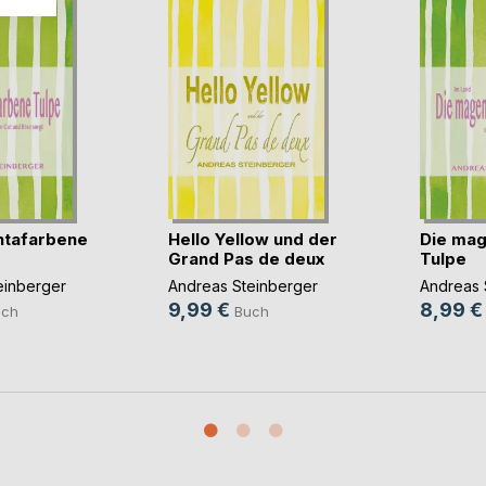
ntafarbene
Hello Yellow und der
Die mag
Grand Pas de deux
Tulpe
einberger
Andreas Steinberger
Andreas 
9,99 €
8,99 €
uch
Buch