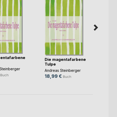
entafarbene
Die magentafarbene
Die m
Tulpe
Tulpe
Steinberger
Andreas Steinberger
Andrea
Buch
18,99 €
18,9
Buch