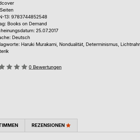
dcover
 Seiten
N-13: 9783744852548
lag: Books on Demand
cheinungsdatum: 25.07.2017
ache: Deutsch
lagworte: Haruki Murakami, Nondualität, Determinismus, Lichtnah
erik
ertung::
0
Bewertungen
TIMMEN
REZENSIONEN