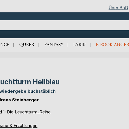
Über BoD
NCE
QUEER
FANTASY
LYRIK
E-BOOK-ANGEB
uchtturm Hellblau
 wiedergebe buchstäblich
reas Steinberger
d 1:
Die Leuchtturm-Reihe
ane & Erzählungen