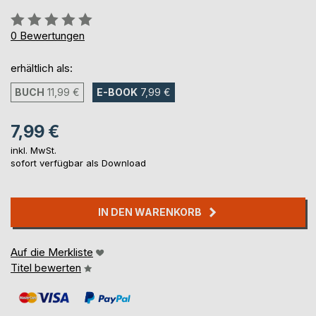
Bewertung::
0%
0
Bewertungen
erhältlich als:
BUCH
11,99 €
E-BOOK
7,99 €
7,99 €
inkl. MwSt.
sofort verfügbar als Download
IN DEN WARENKORB
Auf die Merkliste
Titel bewerten