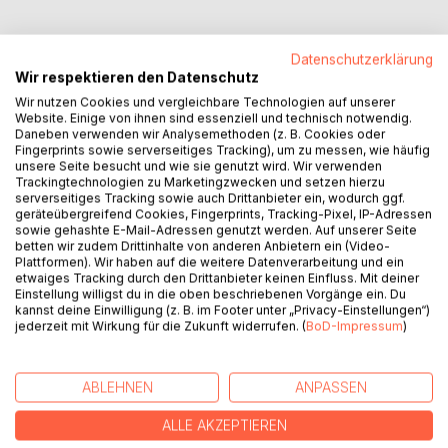
Datenschutzerklärung
Wir respektieren den Datenschutz
BESCHREIBUNG
Wir nutzen Cookies und vergleichbare Technologien auf unserer
Website. Einige von ihnen sind essenziell und technisch notwendig.
Daneben verwenden wir Analysemethoden (z. B. Cookies oder
Eigentlich beginnt eine Geschichte ja mit dem Anfang.
Fingerprints sowie serverseitiges Tracking), um zu messen, wie häufig
Eigentlich, diese muss allerdings mit dem Ende beginnen.
unsere Seite besucht und wie sie genutzt wird. Wir verwenden
Trackingtechnologien zu Marketingzwecken und setzen hierzu
Mit einem Brief an den Bundespräsidenten, der für den
serverseitiges Tracking sowie auch Drittanbieter ein, wodurch ggf.
Protagonisten Alex notwendig wird, da sich alles zu
geräteübergreifend Cookies, Fingerprints, Tracking-Pixel, IP-Adressen
wiederholen scheint. Als längst verarbeitet geglaubte
sowie gehashte E-Mail-Adressen genutzt werden. Auf unserer Seite
Ereignisse aus seiner Kindheit und Jugend in der DDR ihn
betten wir zudem Drittinhalte von anderen Anbietern ein (Video-
Plattformen). Wir haben auf die weitere Datenverarbeitung und ein
während einer Nachrichtensendung einholen. Die Antwort
etwaiges Tracking durch den Drittanbieter keinen Einfluss. Mit deiner
auf seinen Brief lässt nicht lange auf sich warten, stellt ihn
Einstellung willigst du in die oben beschriebenen Vorgänge ein. Du
allerdings nicht wirklich zufrieden. Fortan beschäftigt ihn ein
kannst deine Einwilligung (z. B. im Footer unter „Privacy-Einstellungen“)
jederzeit mit Wirkung für die Zukunft widerrufen. (
BoD-Impressum
)
Gedanke, sich einzumischen, sein Anliegen deutlich zu
machen. Auch für die Menschen, die nicht in der DDR
gelebt haben und für die Generation, für die Erich Honecker
ABLEHNEN
ANPASSEN
so etwas ist wie Napoleon oder Hitler, jemand aus den
Geschichtsbüchern. Er beschließt, seine Geschichte
ALLE AKZEPTIEREN
aufzuschreiben, zu erzählen. Aber auch die