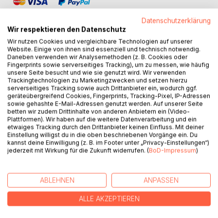
Datenschutzerklärung
Wir respektieren den Datenschutz
Wir nutzen Cookies und vergleichbare Technologien auf unserer
Website. Einige von ihnen sind essenziell und technisch notwendig.
BESCHREIBUNG
Daneben verwenden wir Analysemethoden (z. B. Cookies oder
Fingerprints sowie serverseitiges Tracking), um zu messen, wie häufig
unsere Seite besucht und wie sie genutzt wird. Wir verwenden
Trackingtechnologien zu Marketingzwecken und setzen hierzu
Das Buch „Letzte Flüchtlingszüge aus Ostpreußen“ füllt
serverseitiges Tracking sowie auch Drittanbieter ein, wodurch ggf.
zum Thema „Flucht und Vertreibung“ für Historiker,
geräteübergreifend Cookies, Fingerprints, Tracking-Pixel, IP-Adressen
Geschichtsinteressierte sowie Heimatvertriebene und
sowie gehashte E-Mail-Adressen genutzt werden. Auf unserer Seite
betten wir zudem Drittinhalte von anderen Anbietern ein (Video-
deren Nachkommen eine Lücke, denn es handelt sich um
Plattformen). Wir haben auf die weitere Datenverarbeitung und ein
eine erste zusammenhängende Darstellung der letzten
etwaiges Tracking durch den Drittanbieter keinen Einfluss. Mit deiner
Flüchtlingszüge aus Ostpreußen.
Einstellung willigst du in die oben beschriebenen Vorgänge ein. Du
kannst deine Einwilligung (z. B. im Footer unter „Privacy-Einstellungen“)
Trotz ständigen Vorrückens der Roten Armee im Rahmen
jederzeit mit Wirkung für die Zukunft widerrufen. (
BoD-Impressum
)
der am 13. Januar 1945 begonnenen Winteroffensive
durften bei Androhung von Strafen weder
Fluchtvorbereitungen getroffen noch die Flucht selbst
ABLEHNEN
ANPASSEN
angetreten werden. Eine vorsorgliche Evakuierung der
Bevölkerung gab es nicht, sodass die Menschen – mit den
ALLE AKZEPTIEREN
schnell vorstoßenden russischen Einheiten im Nacken –
überstürzt ihre Wohnungen, Häuser und Höfe verlassen