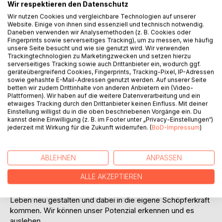
Wir respektieren den Datenschutz
Wir nutzen Cookies und vergleichbare Technologien auf unserer
Website. Einige von ihnen sind essenziell und technisch notwendig.
Daneben verwenden wir Analysemethoden (z. B. Cookies oder
Fingerprints sowie serverseitiges Tracking), um zu messen, wie häufig
unsere Seite besucht und wie sie genutzt wird. Wir verwenden
BESCHREIBUNG
Trackingtechnologien zu Marketingzwecken und setzen hierzu
serverseitiges Tracking sowie auch Drittanbieter ein, wodurch ggf.
geräteübergreifend Cookies, Fingerprints, Tracking-Pixel, IP-Adressen
sowie gehashte E-Mail-Adressen genutzt werden. Auf unserer Seite
Beim jahrelangen Lesen in der Akasha-Chronik haben sich
betten wir zudem Drittinhalte von anderen Anbietern ein (Video-
für Gitta Jahn archetypische Leben herauskristallisiert.
Plattformen). Wir haben auf die weitere Datenverarbeitung und ein
etwaiges Tracking durch den Drittanbieter keinen Einfluss. Mit deiner
Diese Leben zeigen, dass wir als inkarnierte Seelen alle die
Einstellung willigst du in die oben beschriebenen Vorgänge ein. Du
gleichen Lernerfahrungen machen. Dabei geht es um die
kannst deine Einwilligung (z. B. im Footer unter „Privacy-Einstellungen“)
Themen, die wir in dieses Leben mitgebracht haben und
jederzeit mit Wirkung für die Zukunft widerrufen. (
BoD-Impressum
)
um bewegende Gefühle, mit denen wir lernen müssen
umzugehen. Das Lesen in der Akasha-Chronik ermöglicht
zu erkennen, welche blockierenden Gefühle uns daran
ABLEHNEN
ANPASSEN
hindern glücklich zu sein und welche Fähigkeiten noch in
ALLE AKZEPTIEREN
uns schlummern. Wenn wir uns selber besser erkennen,
können wir alte Reaktionsmuster durchbrechen und unser
Leben neu gestalten und dabei in die eigene Schöpferkraft
kommen. Wir können unser Potenzial erkennen und es
ausleben.