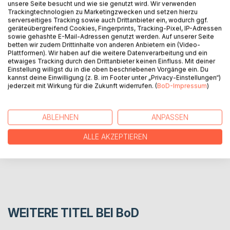
unsere Seite besucht und wie sie genutzt wird. Wir verwenden
Trackingtechnologien zu Marketingzwecken und setzen hierzu
BESCHREIBUNG
serverseitiges Tracking sowie auch Drittanbieter ein, wodurch ggf.
geräteübergreifend Cookies, Fingerprints, Tracking-Pixel, IP-Adressen
sowie gehashte E-Mail-Adressen genutzt werden. Auf unserer Seite
betten wir zudem Drittinhalte von anderen Anbietern ein (Video-
Das "Lesebuch Band II" beinhaltet neue Gedichte und
Plattformen). Wir haben auf die weitere Datenverarbeitung und ein
Geschichten aus dem Jahr 2020.
etwaiges Tracking durch den Drittanbieter keinen Einfluss. Mit deiner
Einstellung willigst du in die oben beschriebenen Vorgänge ein. Du
kannst deine Einwilligung (z. B. im Footer unter „Privacy-Einstellungen“)
jederzeit mit Wirkung für die Zukunft widerrufen. (
BoD-Impressum
)
AUTOR/IN
PRESSESTIMMEN
ABLEHNEN
ANPASSEN
ALLE AKZEPTIEREN
REZENSIONEN
WEITERE TITEL BEI
BoD