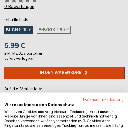
0%
0
Bewertungen
erhältlich als:
BUCH
5,99 €
E-BOOK
2,99 €
5,99 €
inkl. MwSt. /
portofrei
sofort verfügbar
IN DEN WARENKORB
Auf die Merkliste
Titel bewerten
Datenschutzerklärung
Wir respektieren den Datenschutz
Wir nutzen Cookies und vergleichbare Technologien auf unserer
Website. Einige von ihnen sind essenziell und technisch notwendig.
Daneben verwenden wir Analysemethoden (z. B. Cookies oder
Fingerprints sowie serverseitiges Tracking), um zu messen, wie häufig