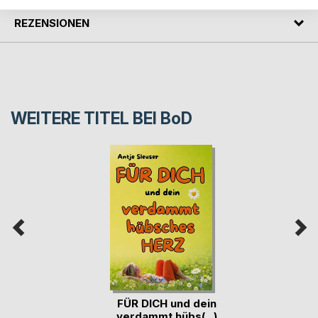
REZENSIONEN
WEITERE TITEL BEI
BoD
FÜR DICH und dein
verdammt hübs(...)