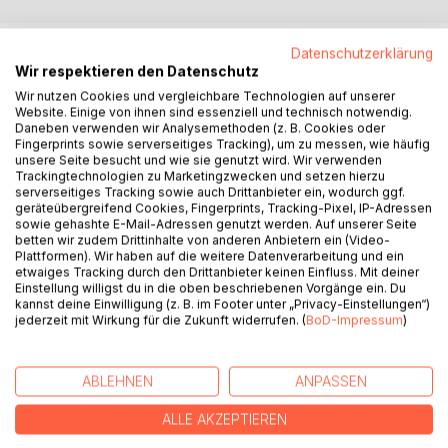
BESCHREIBUNG
Datenschutzerklärung
Wir respektieren den Datenschutz
Wir nutzen Cookies und vergleichbare Technologien auf unserer
Aphorismen, Gedichte, Glossen, Kurzgeschichten,
Website. Einige von ihnen sind essenziell und technisch notwendig.
Zeichnungen
Daneben verwenden wir Analysemethoden (z. B. Cookies oder
Fingerprints sowie serverseitiges Tracking), um zu messen, wie häufig
unsere Seite besucht und wie sie genutzt wird. Wir verwenden
Heinz Körber, Jahrgang 1938, promovierter Chemiker der
Trackingtechnologien zu Marketingzwecken und setzen hierzu
TU-Wien,
serverseitiges Tracking sowie auch Drittanbieter ein, wodurch ggf.
geräteübergreifend Cookies, Fingerprints, Tracking-Pixel, IP-Adressen
Tätigkeit bei einem US-amerikanischen Chemie-Multi in
sowie gehashte E-Mail-Adressen genutzt werden. Auf unserer Seite
Österreich
betten wir zudem Drittinhalte von anderen Anbietern ein (Video-
und im Nahen Osten, Autor mehrerer Sachbücher,
Plattformen). Wir haben auf die weitere Datenverarbeitung und ein
etwaiges Tracking durch den Drittanbieter keinen Einfluss. Mit deiner
Verwirklicher der
Einstellung willigst du in die oben beschriebenen Vorgänge ein. Du
Idee von Gegenüberstellungen historischer und aktueller
kannst deine Einwilligung (z. B. im Footer unter „Privacy-Einstellungen“)
Städtepanoramen
jederzeit mit Wirkung für die Zukunft widerrufen. (
BoD-Impressum
)
AUTOR/IN
ABLEHNEN
ANPASSEN
ALLE AKZEPTIEREN
PRESSESTIMMEN