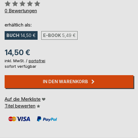
Bewertung::
0%
0
Bewertungen
erhältlich als:
BUCH
14,50 €
E-BOOK
5,49 €
14,50 €
inkl. MwSt. /
portofrei
sofort verfügbar
IN DEN WARENKORB
Auf die Merkliste
Titel bewerten