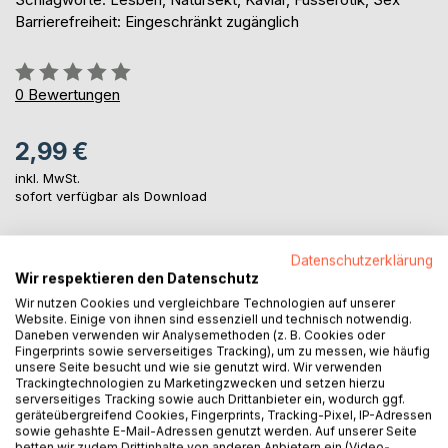
Barrierefreiheit: Eingeschränkt zugänglich
Bewertung::
0%
0
Bewertungen
2,99 €
inkl. MwSt.
sofort verfügbar als Download
Datenschutzerklärung
IN DEN WARENKORB
Wir respektieren den Datenschutz
Wir nutzen Cookies und vergleichbare Technologien auf unserer
Website. Einige von ihnen sind essenziell und technisch notwendig.
Auf die Merkliste
Daneben verwenden wir Analysemethoden (z. B. Cookies oder
Titel bewerten
Fingerprints sowie serverseitiges Tracking), um zu messen, wie häufig
unsere Seite besucht und wie sie genutzt wird. Wir verwenden
Trackingtechnologien zu Marketingzwecken und setzen hierzu
serverseitiges Tracking sowie auch Drittanbieter ein, wodurch ggf.
geräteübergreifend Cookies, Fingerprints, Tracking-Pixel, IP-Adressen
sowie gehashte E-Mail-Adressen genutzt werden. Auf unserer Seite
betten wir zudem Drittinhalte von anderen Anbietern ein (Video-