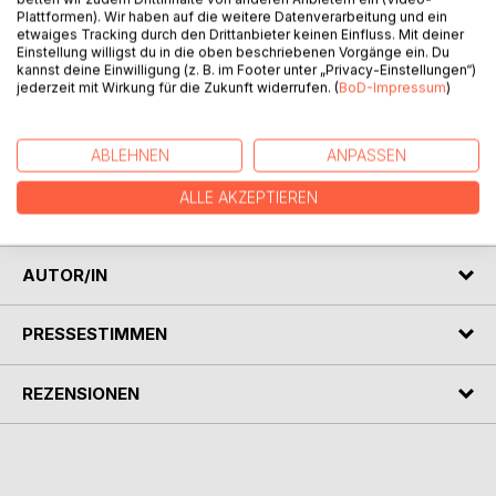
Plattformen). Wir haben auf die weitere Datenverarbeitung und ein
etwaiges Tracking durch den Drittanbieter keinen Einfluss. Mit deiner
Einstellung willigst du in die oben beschriebenen Vorgänge ein. Du
BESCHREIBUNG
kannst deine Einwilligung (z. B. im Footer unter „Privacy-Einstellungen“)
jederzeit mit Wirkung für die Zukunft widerrufen. (
BoD-Impressum
)
Ich konnte ja verstehen, dass mein Vater nach der
Scheidung eine Haushälterin brauchte, musste aber
ABLEHNEN
ANPASSEN
unbedingt noch ihre Tochter bei uns einziehen? Die
anfängliche Antipathie wich ganz schnell in eine gefährliche
ALLE AKZEPTIEREN
Leidenschaft!
AUTOR/IN
PRESSESTIMMEN
REZENSIONEN