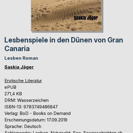
Lesbenspiele in den Dünen von Gran
Canaria
Lesben Roman
Saskia Jäger
Erotische Literatur
ePUB
271,4 KB
DRM: Wasserzeichen
ISBN-13: 9783749486847
Verlag: BoD - Books on Demand
Erscheinungsdatum: 17.09.2019
Sprache: Deutsch
Schlagworte: Lesben, Natursekt, Sex, Sexgeschichten ab