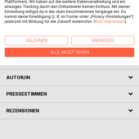
Plattformen). Wir haben auf die weitere Datenverarbeitung und ein
etwaiges Tracking durch den Drittanbieter keinen Einfluss. Mit deiner
Einstellung willigst du in die oben beschriebenen Vorgänge ein. Du
kannst deine Einwilligung (z. B. im Footer unter „Privacy-Einstellungen“)
jederzeit mit Wirkung für die Zukunft widerrufen. (
BoD-Impressum
)
BESCHREIBUNG
Mein Freund nervte mich schon auf unseren Flug nach Gran
ABLEHNEN
ANPASSEN
Canaria. Immer ging es um das Eine. Ich wollte und konnte
ALLE AKZEPTIEREN
nicht immer seine Bedürfnisse stillen. Bei einer
Wildfremden in den Dünen ging es aber!
AUTOR/IN
PRESSESTIMMEN
REZENSIONEN