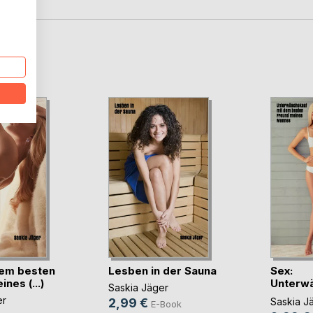
D
dem besten
Lesben in der Sauna
Sex:
nes (...)
Unterw
Saskia Jäger
mit dem 
er
2,99 €
Saskia J
E-Book