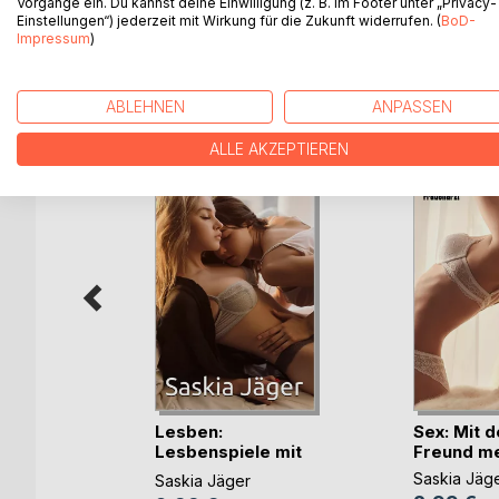
Vorgänge ein. Du kannst deine Einwilligung (z. B. im Footer unter „Privacy-
Einstellungen“) jederzeit mit Wirkung für die Zukunft widerrufen. (
BoD-
Impressum
)
WEITERE TITEL BEI
Bo
ABLEHNEN
ANPASSEN
ALLE AKZEPTIEREN
tion
Lesben:
Sex: Mit 
Lesbenspiele mit
Freund mei
n
der Fitne(...)
Saskia Jäg
Saskia Jäger
ok