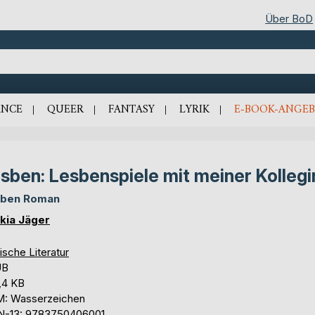
Über BoD
NCE
QUEER
FANTASY
LYRIK
E-BOOK-ANGEB
sben: Lesbenspiele mit meiner Kollegi
sben Roman
kia Jäger
ische Literatur
UB
,4 KB
: Wasserzeichen
N-13: 9783750406001