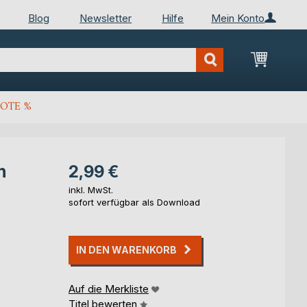
Blog
Newsletter
Hilfe
Mein Konto
Mein Wa
OTE %
n
2,99 €
inkl. MwSt.
sofort verfügbar als Download
IN DEN WARENKORB
Auf die Merkliste
Titel bewerten