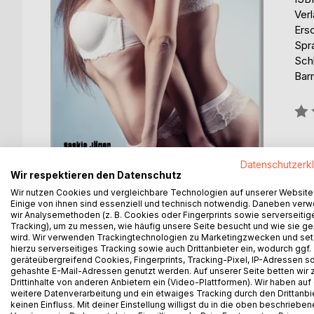
Ver
Ers
Spr
Sch
Barr
Bew
0%
Datenschutzerk
Wir respektieren den Datenschutz
Wir nutzen Cookies und vergleichbare Technologien auf unserer Website
Einige von ihnen sind essenziell und technisch notwendig. Daneben ver
wir Analysemethoden (z. B. Cookies oder Fingerprints sowie serverseitig
Tracking), um zu messen, wie häufig unsere Seite besucht und wie sie ge
wird. Wir verwenden Trackingtechnologien zu Marketingzwecken und se
hierzu serverseitiges Tracking sowie auch Drittanbieter ein, wodurch ggf.
BESCHREIBUNG
AUTOR/IN
PRESSES
geräteübergreifend Cookies, Fingerprints, Tracking-Pixel, IP-Adressen s
gehashte E-Mail-Adressen genutzt werden. Auf unserer Seite betten wir
Drittinhalte von anderen Anbietern ein (Video-Plattformen). Wir haben auf
weitere Datenverarbeitung und ein etwaiges Tracking durch den Drittanbi
Eigentlich war diese Kollegin nur für meine Ausbil
keinen Einfluss. Mit deiner Einstellung willigst du in die oben beschriebe
Finger vom Glühwein lassen konnte....