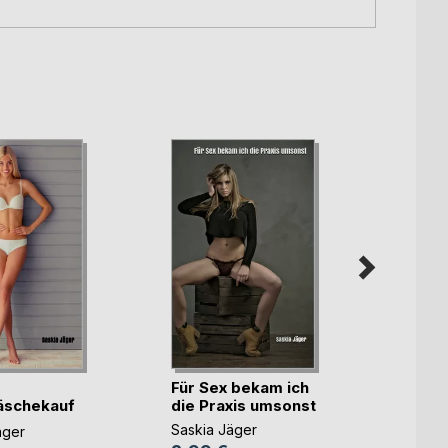
Für Sex bekam ich
Lesbe
äschekauf
die Praxis umsonst
meine
beste(...)
Saskia Jäger
Saskia
äger