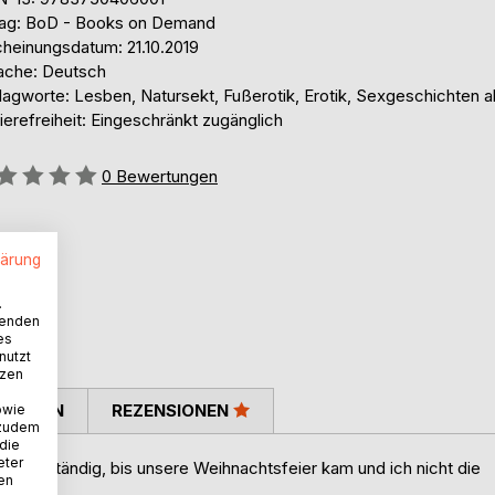
lag: BoD - Books on Demand
cheinungsdatum: 21.10.2019
ache: Deutsch
lagworte: Lesben, Natursekt, Fußerotik, Erotik, Sexgeschichten a
ierefreiheit: Eingeschränkt zugänglich
ertung::
0
Bewertungen
lärung
.
wenden
es
nutzt
tzen
TIMMEN
REZENSIONEN
owie
 zudem
 die
eter
dung zuständig, bis unsere Weihnachtsfeier kam und ich nicht die
nen