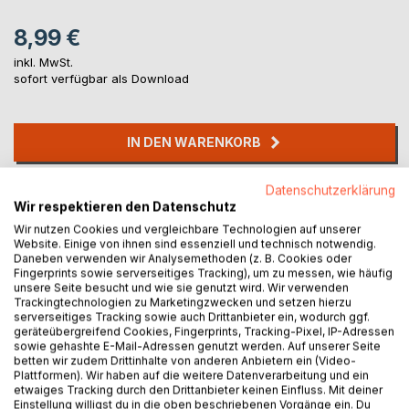
8,99 €
inkl. MwSt.
sofort verfügbar als Download
IN DEN WARENKORB
Datenschutzerklärung
Auf die Merkliste
Wir respektieren den Datenschutz
Titel bewerten
Wir nutzen Cookies und vergleichbare Technologien auf unserer
Website. Einige von ihnen sind essenziell und technisch notwendig.
Daneben verwenden wir Analysemethoden (z. B. Cookies oder
Fingerprints sowie serverseitiges Tracking), um zu messen, wie häufig
unsere Seite besucht und wie sie genutzt wird. Wir verwenden
Trackingtechnologien zu Marketingzwecken und setzen hierzu
serverseitiges Tracking sowie auch Drittanbieter ein, wodurch ggf.
geräteübergreifend Cookies, Fingerprints, Tracking-Pixel, IP-Adressen
sowie gehashte E-Mail-Adressen genutzt werden. Auf unserer Seite
BESCHREIBUNG
betten wir zudem Drittinhalte von anderen Anbietern ein (Video-
Plattformen). Wir haben auf die weitere Datenverarbeitung und ein
etwaiges Tracking durch den Drittanbieter keinen Einfluss. Mit deiner
Einstellung willigst du in die oben beschriebenen Vorgänge ein. Du
Brigitte Frehsee's figurine Darstellungen von Frauen, die