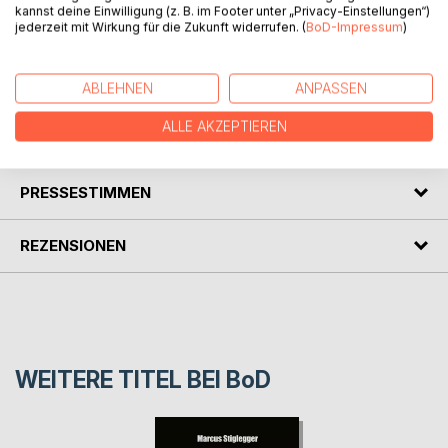
kannst deine Einwilligung (z. B. im Footer unter „Privacy-Einstellungen“)
durch Körpersprache Befindlichkeiten vermitteln, werden in
jederzeit mit Wirkung für die Zukunft widerrufen. (
BoD-Impressum
)
verschiedenen Malstilen auf Leinwand gebracht.
Wie auf einer Bühne erscheinen "Les femmes fatales",
verhängnisvoll, dramatisch auch verspielt.
ABLEHNEN
ANPASSEN
ALLE AKZEPTIEREN
AUTOR/IN
PRESSESTIMMEN
REZENSIONEN
WEITERE TITEL BEI
BoD