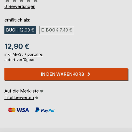
0%
0
Bewertungen
erhältlich als:
BUCH
12,90 €
E-BOOK
7,49 €
12,90 €
inkl. MwSt. /
portofrei
sofort verfügbar
IN DEN WARENKORB
Auf die Merkliste
Titel bewerten