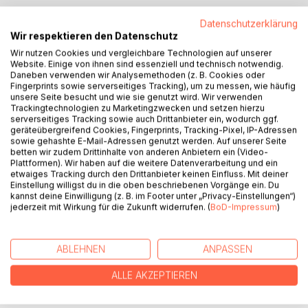
BESCHREIBUNG
Datenschutzerklärung
Wir respektieren den Datenschutz
Wir nutzen Cookies und vergleichbare Technologien auf unserer
Der bekannte kölner Kabarettist, Aktivist Alparslan alias
Website. Einige von ihnen sind essenziell und technisch notwendig.
Daneben verwenden wir Analysemethoden (z. B. Cookies oder
„der Integrator“ stellt sein ultimatives Aufklärungsbuch über
Fingerprints sowie serverseitiges Tracking), um zu messen, wie häufig
Migrationsgeschichte vor, nach dem er mit seinem
unsere Seite besucht und wie sie genutzt wird. Wir verwenden
Soloprogramm „Alles wird Gut“ seit 2009 deutschland weit
Trackingtechnologien zu Marketingzwecken und setzen hierzu
serverseitiges Tracking sowie auch Drittanbieter ein, wodurch ggf.
getourt hat.
geräteübergreifend Cookies, Fingerprints, Tracking-Pixel, IP-Adressen
„Lernt erst mal Deutsch, dann sehen wir weiter..“
sowie gehashte E-Mail-Adressen genutzt werden. Auf unserer Seite
beantwortet nicht nur die Frage, warum das
betten wir zudem Drittinhalte von anderen Anbietern ein (Video-
Plattformen). Wir haben auf die weitere Datenverarbeitung und ein
Zusammenleben mit „den Türken“ ein Problem darstellt,
etwaiges Tracking durch den Drittanbieter keinen Einfluss. Mit deiner
sondern stellt den Türken vor, von den man ständig redet?
Einstellung willigst du in die oben beschriebenen Vorgänge ein. Du
Er beantwortet sogar die Fragen, die noch nicht gestellt
kannst deine Einwilligung (z. B. im Footer unter „Privacy-Einstellungen“)
jederzeit mit Wirkung für die Zukunft widerrufen. (
BoD-Impressum
)
wurden. Dabei benutzt er alle erzählformen wie: sachlich,
sentimental, humorvoll, sarkastisch, pragmatisch,
unorthodox. Hauptsache kommt am Ende die Message an.
ABLEHNEN
ANPASSEN
ALLE AKZEPTIEREN
AUTOR/IN