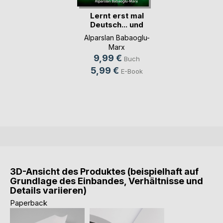
Lernt erst mal
Deutsch... und
dann(...)
Alparslan Babaoglu-
Marx
9,99 €
Buch
5,99 €
E-Book
3D-Ansicht des Produktes (beispielhaft auf
Grundlage des Einbandes, Verhältnisse und
Details variieren)
Paperback